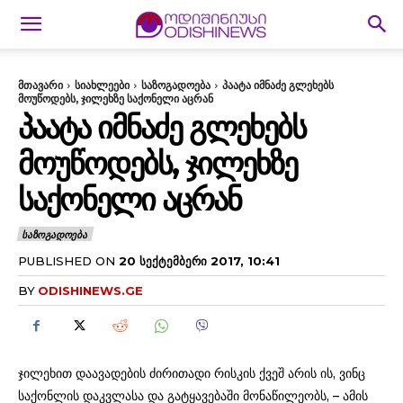
მთავარი
სიახლეები
საზოგადოება
პაატა იმნაძე გლეხებს
მოუწოდებს, ჯილეხზე საქონელი აცრან
ᲞᲐᲐᲢᲐ ᲘᲛᲜᲐᲫᲔ ᲒᲚᲔᲮᲔᲑᲡ
ᲛᲝᲣᲬᲝᲓᲔᲑᲡ, ᲯᲘᲚᲔᲮᲖᲔ
ᲡᲐᲥᲝᲜᲔᲚᲘ ᲐᲪᲠᲐᲜ
ᲡᲐᲖᲝᲒᲐᲓᲝᲔᲑᲐ
PUBLISHED ON
20 ᲡᲔᲥᲢᲔᲛᲑᲔᲠᲘ 2017, 10:41
BY
ODISHINEWS.GE
ჯილეხით დაავადების ძირითადი რისკის ქვეშ არის ის, ვინც
საქონლის დაკვლასა და გატყავებაში მონაწილეობს, – ამის