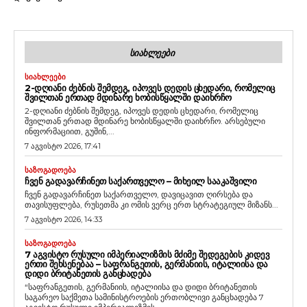
ᲡᲘᲐᲮᲚᲔᲔᲑᲘ
ᲡᲘᲐᲮᲚᲔᲔᲑᲘ
2-ᲓᲦᲘᲐᲜᲘ ᲫᲔᲑᲜᲘᲡ ᲨᲔᲛᲓᲔᲒ, ᲘᲞᲝᲕᲔᲡ ᲓᲔᲓᲘᲡ ᲪᲮᲔᲓᲐᲠᲘ, ᲠᲝᲛᲔᲚᲘᲪ
ᲨᲕᲘᲚᲗᲐᲜ ᲔᲠᲗᲐᲓ ᲛᲓᲘᲜᲐᲠᲔ ᲮᲝᲑᲘᲡᲬᲧᲐᲚᲨᲘ ᲓᲐᲘᲮᲠᲩᲝ
2-დღიანი ძებნის შემდეგ, იპოვეს დედის ცხედარი, რომელიც
შვილთან ერთად მდინარე ხობისწყალში დაიხრჩო. არსებული
ინფორმაციით, გუშინ,...
7 აგვისტო 2026, 17:41
ᲡᲐᲖᲝᲒᲐᲓᲝᲔᲑᲐ
ᲩᲕᲔᲜ ᲒᲐᲓᲐᲕᲐᲠᲩᲘᲜᲔᲗ ᲡᲐᲥᲐᲠᲗᲕᲔᲚᲝ – ᲛᲘᲮᲔᲘᲚ ᲡᲐᲐᲙᲐᲨᲕᲘᲚᲘ
ჩვენ გადავარჩინეთ საქართველო, დავიცავით ღირსება და
თავისუფლება, რუსეთმა კი ომის ვერც ერთ სტრატეგიულ მიზანს...
7 აგვისტო 2026, 14:33
ᲡᲐᲖᲝᲒᲐᲓᲝᲔᲑᲐ
7 ᲐᲒᲕᲘᲡᲢᲝ ᲠᲣᲡᲣᲚᲘ ᲘᲛᲞᲔᲠᲘᲐᲚᲘᲖᲛᲘᲡ ᲛᲫᲘᲛᲔ ᲨᲔᲓᲔᲒᲔᲑᲘᲡ ᲙᲘᲓᲔᲕ
ᲔᲠᲗᲘ ᲨᲔᲮᲡᲔᲜᲔᲑᲐᲐ – ᲡᲐᲤᲠᲐᲜᲒᲔᲗᲘᲡ, ᲒᲔᲠᲛᲐᲜᲘᲘᲡ, ᲘᲢᲐᲚᲘᲘᲡᲐ ᲓᲐ
ᲓᲘᲓᲘ ᲑᲠᲘᲢᲐᲜᲔᲗᲘᲡ ᲒᲐᲜᲪᲮᲐᲓᲔᲑᲐ
“საფრანგეთის, გერმანიის, იტალიისა და დიდი ბრიტანეთის
საგარეო საქმეთა სამინისტროების ერთობლივი განცხადება 7