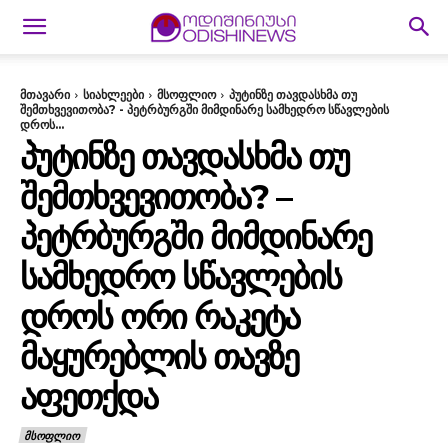
მთავარი
სიახლეები
მსოფლიო
პუტინზე თავდასხმა თუ
შემთხვევითობა? - პეტრბურგში მიმდინარე სამხედრო სწავლების
დროს...
ᲞᲣᲢᲘᲜᲖᲔ ᲗᲐᲕᲓᲐᲡᲮᲛᲐ ᲗᲣ
ᲨᲔᲛᲗᲮᲕᲔᲕᲘᲗᲝᲑᲐ? –
ᲞᲔᲢᲠᲑᲣᲠᲒᲨᲘ ᲛᲘᲛᲓᲘᲜᲐᲠᲔ
ᲡᲐᲛᲮᲔᲓᲠᲝ ᲡᲬᲐᲕᲚᲔᲑᲘᲡ
ᲓᲠᲝᲡ ᲝᲠᲘ ᲠᲐᲙᲔᲢᲐ
ᲛᲐᲧᲣᲠᲔᲑᲚᲘᲡ ᲗᲐᲕᲖᲔ
ᲐᲤᲔᲗᲥᲓᲐ
ᲛᲡᲝᲤᲚᲘᲝ