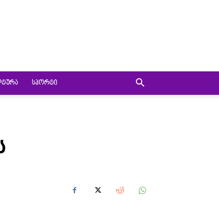
ᲚᲢᲣᲠᲐ
ᲡᲞᲝᲠᲢᲘ
Ს