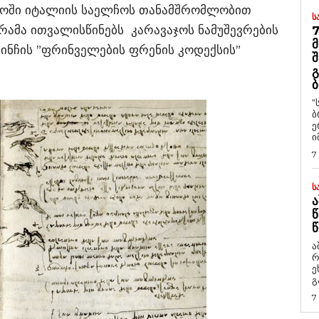
ლოში იტალიის საელჩოს თანამშრომლობით
Ს
გრამა ითვალისწინებს კარავაჯოს ნამუშევრების
7
Მ
ნჩის ”ფრინველების ფრენის კოდექსის”
Შ
Გ
Ბ
“
ბ
ე
ი
7
Ს
Ა
Წ
Წ
ა
რ
ეხმაუ
გ
7