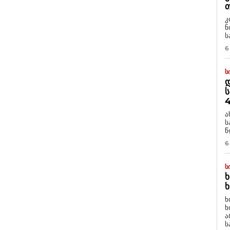
Თ
კ
ნ
ს
6
Ს
Დ
Ს
4
ა
ს
წ
6
Ს
Ხ
Ხ
ხ
ხ
ა
ს