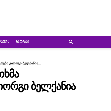
ᲚᲢᲣᲠᲐ
ᲡᲞᲝᲠᲢᲘ
ები გიორგი ბელქანია...
ᲗᲮᲛᲐ
ᲘᲝᲠᲒᲘ ᲑᲔᲚᲥᲐᲜᲘᲐ