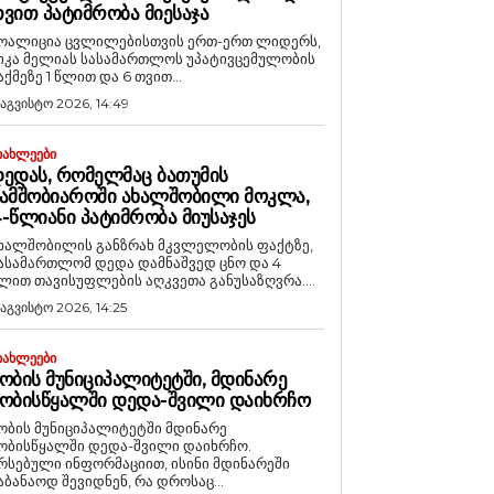
ᲕᲘᲗ ᲞᲐᲢᲘᲛᲠᲝᲑᲐ ᲛᲘᲔᲡᲐᲯᲐ
ოალიცია ცვლილებისთვის ერთ-ერთ ლიდერს,
იკა მელიას სასამართლოს უპატივცემულობის
აქმეზე 1 წლით და 6 თვით...
 აგვისტო 2026, 14:49
ᲘᲐᲮᲚᲔᲔᲑᲘ
ᲔᲓᲐᲡ, ᲠᲝᲛᲔᲚᲛᲐᲪ ᲑᲐᲗᲣᲛᲘᲡ
ᲐᲛᲨᲝᲑᲘᲐᲠᲝᲨᲘ ᲐᲮᲐᲚᲨᲝᲑᲘᲚᲘ ᲛᲝᲙᲚᲐ,
-ᲬᲚᲘᲐᲜᲘ ᲞᲐᲢᲘᲛᲠᲝᲑᲐ ᲛᲘᲣᲡᲐᲯᲔᲡ
ხალშობილის განზრახ მკვლელობის ფაქტზე,
ასამართლომ დედა დამნაშვედ ცნო და 4
ლით თავისუფლების აღკვეთა განუსაზღვრა....
 აგვისტო 2026, 14:25
ᲘᲐᲮᲚᲔᲔᲑᲘ
ᲝᲑᲘᲡ ᲛᲣᲜᲘᲪᲘᲞᲐᲚᲘᲢᲔᲢᲨᲘ, ᲛᲓᲘᲜᲐᲠᲔ
ᲝᲑᲘᲡᲬᲧᲐᲚᲨᲘ ᲓᲔᲓᲐ-ᲨᲕᲘᲚᲘ ᲓᲐᲘᲮᲠᲩᲝ
ობის მუნიციპალიტეტში მდინარე
ობისწყალში დედა-შვილი დაიხრჩო.
რსებული ინფორმაციით, ისინი მდინარეში
აბანაოდ შევიდნენ, რა დროსაც...