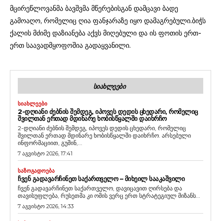
მცირეწლოვანმა ბავშვმა მწერებისგან დამცავი ბადე
გამოაღო, რომელიც ღია ფანჯარაზე იყო დამაგრებული.ბიჭს
ქალის მძიმე დაზიანება აქვს მიღებული და ის ფოთის ერთ-
ერთ საავადმყოფოშია გადაყვანილი.
ᲡᲘᲐᲮᲚᲔᲔᲑᲘ
ᲡᲘᲐᲮᲚᲔᲔᲑᲘ
2-ᲓᲦᲘᲐᲜᲘ ᲫᲔᲑᲜᲘᲡ ᲨᲔᲛᲓᲔᲒ, ᲘᲞᲝᲕᲔᲡ ᲓᲔᲓᲘᲡ ᲪᲮᲔᲓᲐᲠᲘ, ᲠᲝᲛᲔᲚᲘᲪ
ᲨᲕᲘᲚᲗᲐᲜ ᲔᲠᲗᲐᲓ ᲛᲓᲘᲜᲐᲠᲔ ᲮᲝᲑᲘᲡᲬᲧᲐᲚᲨᲘ ᲓᲐᲘᲮᲠᲩᲝ
2-დღიანი ძებნის შემდეგ, იპოვეს დედის ცხედარი, რომელიც
შვილთან ერთად მდინარე ხობისწყალში დაიხრჩო. არსებული
ინფორმაციით, გუშინ,...
7 აგვისტო 2026, 17:41
ᲡᲐᲖᲝᲒᲐᲓᲝᲔᲑᲐ
ᲩᲕᲔᲜ ᲒᲐᲓᲐᲕᲐᲠᲩᲘᲜᲔᲗ ᲡᲐᲥᲐᲠᲗᲕᲔᲚᲝ – ᲛᲘᲮᲔᲘᲚ ᲡᲐᲐᲙᲐᲨᲕᲘᲚᲘ
ჩვენ გადავარჩინეთ საქართველო, დავიცავით ღირსება და
თავისუფლება, რუსეთმა კი ომის ვერც ერთ სტრატეგიულ მიზანს...
7 აგვისტო 2026, 14:33