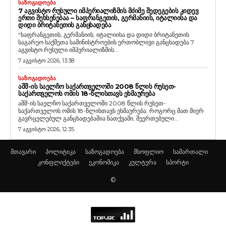
ᲡᲐᲖᲝᲒᲐᲓᲝᲔᲑᲐ
7 ᲐᲒᲕᲘᲡᲢᲝ ᲠᲣᲡᲣᲚᲘ ᲘᲛᲞᲔᲠᲘᲐᲚᲘᲖᲛᲘᲡ ᲛᲫᲘᲛᲔ ᲨᲔᲓᲔᲒᲔᲑᲘᲡ ᲙᲘᲓᲔᲕ
ᲔᲠᲗᲘ ᲨᲔᲮᲡᲔᲜᲔᲑᲐᲐ – ᲡᲐᲤᲠᲐᲜᲒᲔᲗᲘᲡ, ᲒᲔᲠᲛᲐᲜᲘᲘᲡ, ᲘᲢᲐᲚᲘᲘᲡᲐ ᲓᲐ
ᲓᲘᲓᲘ ᲑᲠᲘᲢᲐᲜᲔᲗᲘᲡ ᲒᲐᲜᲪᲮᲐᲓᲔᲑᲐ
“საფრანგეთის, გერმანიის, იტალიისა და დიდი ბრიტანეთის
საგარეო საქმეთა სამინისტროების ერთობლივი განცხადება 7
აგვისტო რუსული იმპერიალიზმის...
7 აგვისტო 2026, 13:38
ᲡᲐᲖᲝᲒᲐᲓᲝᲔᲑᲐ
ᲐᲨᲨ-ᲘᲡ ᲡᲐᲔᲚᲩᲝ ᲡᲐᲥᲐᲠᲗᲕᲔᲚᲝᲨᲘ 2008 ᲬᲚᲘᲡ ᲠᲣᲡᲔᲗ-
ᲡᲐᲥᲐᲠᲗᲕᲔᲚᲝᲡ ᲝᲛᲘᲡ 18-ᲬᲚᲘᲡᲗᲐᲕᲡ ᲔᲮᲛᲐᲣᲠᲔᲑᲐ
აშშ-ის საელჩო საქართველოში 2008 წლის რუსეთ-
საქართველოს ომის 18-წლისთავს ეხმაურება. როგორც მათ მიერ
გავრცელებულ განცხადებაშია ნათქვამი, შეერთებული...
7 აგვისტო 2026, 12:35
მთავარი
პოლიტიკა
საზოგადოება
მსოფლიო
სამართალი
კონფლიქტები
ეკონომიკა
კულტურა
სპორტი
©