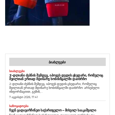
ᲡᲘᲐᲮᲚᲔᲔᲑᲘ
ᲡᲘᲐᲮᲚᲔᲔᲑᲘ
2-ᲓᲦᲘᲐᲜᲘ ᲫᲔᲑᲜᲘᲡ ᲨᲔᲛᲓᲔᲒ, ᲘᲞᲝᲕᲔᲡ ᲓᲔᲓᲘᲡ ᲪᲮᲔᲓᲐᲠᲘ, ᲠᲝᲛᲔᲚᲘᲪ
ᲨᲕᲘᲚᲗᲐᲜ ᲔᲠᲗᲐᲓ ᲛᲓᲘᲜᲐᲠᲔ ᲮᲝᲑᲘᲡᲬᲧᲐᲚᲨᲘ ᲓᲐᲘᲮᲠᲩᲝ
2-დღიანი ძებნის შემდეგ, იპოვეს დედის ცხედარი, რომელიც
შვილთან ერთად მდინარე ხობისწყალში დაიხრჩო. არსებული
ინფორმაციით, გუშინ,...
7 აგვისტო 2026, 17:41
ᲡᲐᲖᲝᲒᲐᲓᲝᲔᲑᲐ
ᲩᲕᲔᲜ ᲒᲐᲓᲐᲕᲐᲠᲩᲘᲜᲔᲗ ᲡᲐᲥᲐᲠᲗᲕᲔᲚᲝ – ᲛᲘᲮᲔᲘᲚ ᲡᲐᲐᲙᲐᲨᲕᲘᲚᲘ