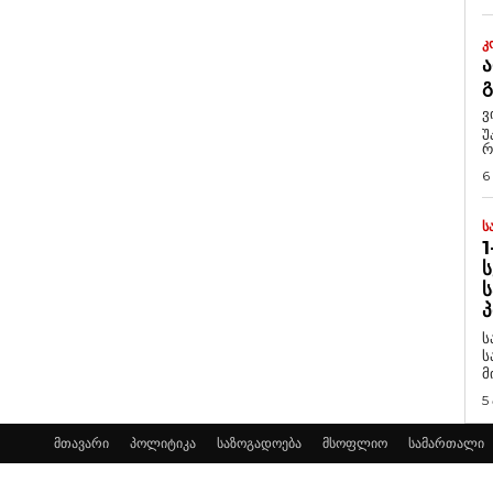
Კ
Ა
ვ
უ
რ
6
Ს
1
Ს
Ს
Პ
ს
ს
მ
5
მთავარი
პოლიტიკა
საზოგადოება
მსოფლიო
სამართალი