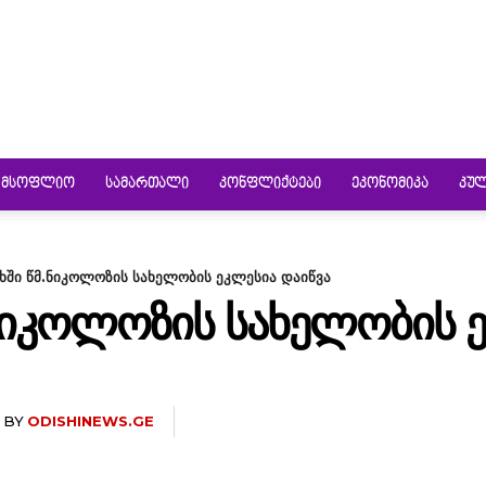
ᲛᲡᲝᲤᲚᲘᲝ
ᲡᲐᲛᲐᲠᲗᲐᲚᲘ
ᲙᲝᲜᲤᲚᲘᲥᲢᲔᲑᲘ
ᲔᲙᲝᲜᲝᲛᲘᲙᲐ
ᲙᲣ
ში წმ.ნიკოლოზის სახელობის ეკლესია დაიწვა
ᲘᲙᲝᲚᲝᲖᲘᲡ ᲡᲐᲮᲔᲚᲝᲑᲘᲡ Ე
BY
ODISHINEWS.GE