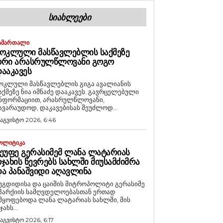
ᲡᲘᲐᲮᲚᲔᲔᲑᲘ
ᲐᲛᲐᲠᲗᲐᲚᲘ
ᲝᲙᲚᲣᲚᲘ ᲛᲐᲡᲬᲐᲕᲚᲔᲑᲚᲘᲡ ᲡᲐᲥᲛᲔᲖᲔ
ᲝᲠᲘ ᲐᲠᲐᲡᲠᲣᲚᲬᲚᲝᲕᲐᲜᲘ ᲒᲝᲒᲝ
ᲐᲐᲙᲐᲕᲔᲡ
ოკლული მასწავლებლის გიგა ავალიანის
აქმეზე ნია იმნაძე დააკავეს. გავრცელებული
ნფორმაციით, არასრულწლოვანი,
ავარაუდოდ, დაკავებისას შეუძლოდ...
 აგვისტო 2026, 6:46
ᲝᲚᲘᲢᲘᲙᲐ
ᲔᲣᲤᲔ ᲒᲔᲠᲐᲡᲘᲛᲔᲛ ᲚᲐᲜᲐ ᲚᲐᲢᲐᲠᲘᲐᲡ
ᲯᲐᲮᲘᲡ ᲬᲔᲕᲠᲔᲑᲡ ᲡᲐᲮᲚᲨᲘ ᲛᲘᲣᲡᲐᲛᲫᲘᲛᲠᲐ
Ა ᲞᲐᲜᲐᲨᲕᲘᲓᲘ ᲐᲦᲐᲕᲚᲘᲜᲐ
უგდიდისა და ცაიშის მიტროპოლიტი გერასიმე
პარქიის სამღვდელოებასთან ერთად
მყოფებოდა ლანა ლატარიას სახლში, მის
ჯახს...
 აგვისტო 2026, 6:17