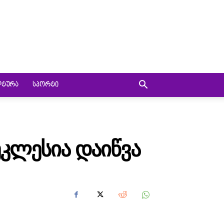
ᲚᲢᲣᲠᲐ
ᲡᲞᲝᲠᲢᲘ
ᲙᲚᲔᲡᲘᲐ ᲓᲐᲘᲬᲕᲐ