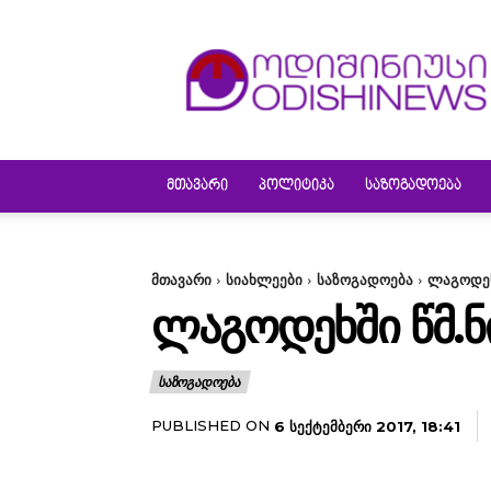
ODISHINEWS
ᲛᲗᲐᲕᲐᲠᲘ
ᲞᲝᲚᲘᲢᲘᲙᲐ
ᲡᲐᲖᲝᲒᲐᲓᲝᲔᲑᲐ
მთავარი
სიახლეები
საზოგადოება
ლაგოდეხ
ᲚᲐᲒᲝᲓᲔᲮᲨᲘ ᲬᲛ.Ნ
ᲡᲐᲖᲝᲒᲐᲓᲝᲔᲑᲐ
PUBLISHED ON
6 ᲡᲔᲥᲢᲔᲛᲑᲔᲠᲘ 2017, 18:41