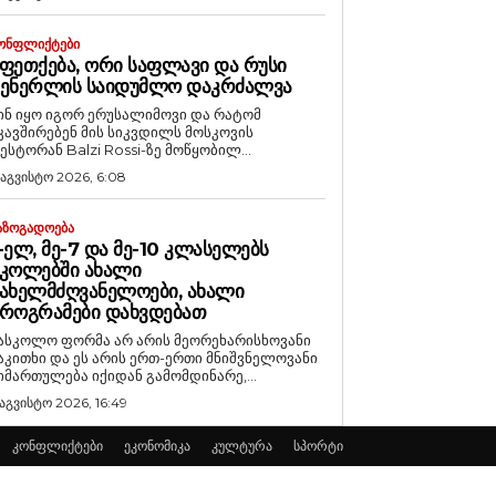
ᲝᲜᲤᲚᲘᲥᲢᲔᲑᲘ
ᲤᲔᲗᲥᲔᲑᲐ, ᲝᲠᲘ ᲡᲐᲤᲚᲐᲕᲘ ᲓᲐ ᲠᲣᲡᲘ
ᲒᲔᲜᲔᲠᲚᲘᲡ ᲡᲐᲘᲓᲣᲛᲚᲝ ᲓᲐᲙᲠᲫᲐᲚᲕᲐ
ინ იყო იგორ ერუსალიმოვი და რატომ
კავშირებენ მის სიკვდილს მოსკოვის
ესტორან Balzi Rossi-ზე მოწყობილ...
 აგვისტო 2026, 6:08
ᲐᲖᲝᲒᲐᲓᲝᲔᲑᲐ
-ᲔᲚ, ᲛᲔ-7 ᲓᲐ ᲛᲔ-10 ᲙᲚᲐᲡᲔᲚᲔᲑᲡ
ᲙᲝᲚᲔᲑᲨᲘ ᲐᲮᲐᲚᲘ
ᲐᲮᲔᲚᲛᲫᲦᲕᲐᲜᲔᲚᲝᲔᲑᲘ, ᲐᲮᲐᲚᲘ
ᲠᲝᲒᲠᲐᲛᲔᲑᲘ ᲓᲐᲮᲕᲓᲔᲑᲐᲗ
ასკოლო ფორმა არ არის მეორეხარისხოვანი
აკითხი და ეს არის ერთ-ერთი მნიშვნელოვანი
იმართულება იქიდან გამომდინარე,...
 აგვისტო 2026, 16:49
კონფლიქტები
ეკონომიკა
კულტურა
სპორტი