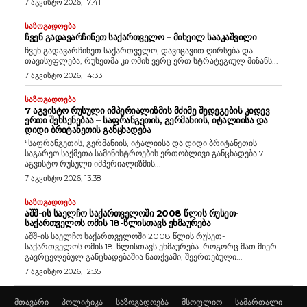
7 აგვისტო 2026, 17:41
ᲡᲐᲖᲝᲒᲐᲓᲝᲔᲑᲐ
ᲩᲕᲔᲜ ᲒᲐᲓᲐᲕᲐᲠᲩᲘᲜᲔᲗ ᲡᲐᲥᲐᲠᲗᲕᲔᲚᲝ – ᲛᲘᲮᲔᲘᲚ ᲡᲐᲐᲙᲐᲨᲕᲘᲚᲘ
ჩვენ გადავარჩინეთ საქართველო, დავიცავით ღირსება და
თავისუფლება, რუსეთმა კი ომის ვერც ერთ სტრატეგიულ მიზანს...
7 აგვისტო 2026, 14:33
ᲡᲐᲖᲝᲒᲐᲓᲝᲔᲑᲐ
7 ᲐᲒᲕᲘᲡᲢᲝ ᲠᲣᲡᲣᲚᲘ ᲘᲛᲞᲔᲠᲘᲐᲚᲘᲖᲛᲘᲡ ᲛᲫᲘᲛᲔ ᲨᲔᲓᲔᲒᲔᲑᲘᲡ ᲙᲘᲓᲔᲕ
ᲔᲠᲗᲘ ᲨᲔᲮᲡᲔᲜᲔᲑᲐᲐ – ᲡᲐᲤᲠᲐᲜᲒᲔᲗᲘᲡ, ᲒᲔᲠᲛᲐᲜᲘᲘᲡ, ᲘᲢᲐᲚᲘᲘᲡᲐ ᲓᲐ
ᲓᲘᲓᲘ ᲑᲠᲘᲢᲐᲜᲔᲗᲘᲡ ᲒᲐᲜᲪᲮᲐᲓᲔᲑᲐ
“საფრანგეთის, გერმანიის, იტალიისა და დიდი ბრიტანეთის
საგარეო საქმეთა სამინისტროების ერთობლივი განცხადება 7
აგვისტო რუსული იმპერიალიზმის...
7 აგვისტო 2026, 13:38
ᲡᲐᲖᲝᲒᲐᲓᲝᲔᲑᲐ
ᲐᲨᲨ-ᲘᲡ ᲡᲐᲔᲚᲩᲝ ᲡᲐᲥᲐᲠᲗᲕᲔᲚᲝᲨᲘ 2008 ᲬᲚᲘᲡ ᲠᲣᲡᲔᲗ-
ᲡᲐᲥᲐᲠᲗᲕᲔᲚᲝᲡ ᲝᲛᲘᲡ 18-ᲬᲚᲘᲡᲗᲐᲕᲡ ᲔᲮᲛᲐᲣᲠᲔᲑᲐ
აშშ-ის საელჩო საქართველოში 2008 წლის რუსეთ-
საქართველოს ომის 18-წლისთავს ეხმაურება. როგორც მათ მიერ
გავრცელებულ განცხადებაშია ნათქვამი, შეერთებული...
7 აგვისტო 2026, 12:35
მთავარი
პოლიტიკა
საზოგადოება
მსოფლიო
სამართალი