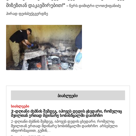
მიზეზთან დაკავშირებით!"
– წერს დიმიტრი ლოთქიფანიძე
პირად ფეისბუქგვერდზე
ᲡᲘᲐᲮᲚᲔᲔᲑᲘ
ᲡᲘᲐᲮᲚᲔᲔᲑᲘ
2-ᲓᲦᲘᲐᲜᲘ ᲫᲔᲑᲜᲘᲡ ᲨᲔᲛᲓᲔᲒ, ᲘᲞᲝᲕᲔᲡ ᲓᲔᲓᲘᲡ ᲪᲮᲔᲓᲐᲠᲘ, ᲠᲝᲛᲔᲚᲘᲪ
ᲨᲕᲘᲚᲗᲐᲜ ᲔᲠᲗᲐᲓ ᲛᲓᲘᲜᲐᲠᲔ ᲮᲝᲑᲘᲡᲬᲧᲐᲚᲨᲘ ᲓᲐᲘᲮᲠᲩᲝ
2-დღიანი ძებნის შემდეგ, იპოვეს დედის ცხედარი, რომელიც
შვილთან ერთად მდინარე ხობისწყალში დაიხრჩო. არსებული
ინფორმაციით, გუშინ,...