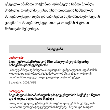
უჩვეულო ამანათი შეჰქონდა. ფრინველს ჩანთა ჰქონდა
მიბმული, რომელშიც ციხის უსაფრთხოების სამსახურმა
ძლიერმოქმედი აბები და მარიხუანა აღმოაჩინა.ფრინველს
ციხეში 44 ძლიერ მოქმედი აბი და თითქმის 4 გრამი
მარიხუანა შეჰქონდა.
ᲡᲘᲐᲮᲚᲔᲔᲑᲘ
ᲡᲘᲐᲮᲚᲔᲔᲑᲘ
ᲡᲐᲘᲐ-ᲔᲕᲠᲝᲡᲐᲡᲐᲛᲐᲠᲗᲚᲝᲛ ᲛᲖᲘᲐ ᲐᲛᲐᲦᲚᲝᲑᲔᲚᲘᲡ ᲛᲔᲝᲗᲮᲔ
ᲡᲐᲩᲘᲕᲐᲠᲘ ᲓᲐᲐᲠᲔᲒᲘᲡᲢᲠᲘᲠᲐ
„ახალგაზრდა იურისტთა ასოციაციის“ განცხადებით, ადამიანის
უფლებათა ევროპულმა სასამართლომ მზია ამაღლობელის
მიმართ წარმოებულ პოლიტიკურად მოტივირებულ...
6 აგვისტო 2026, 16:56
ᲡᲘᲐᲮᲚᲔᲔᲑᲘ
ᲜᲘᲙᲐ ᲛᲔᲚᲘᲐᲡ ᲡᲐᲡᲐᲛᲐᲠᲗᲚᲝᲡ ᲣᲞᲐᲢᲘᲕᲪᲔᲛᲚᲝᲑᲘᲡ ᲡᲐᲥᲛᲔᲖᲔ 1 ᲬᲚᲘᲗ
ᲓᲐ 6 ᲗᲕᲘᲗ ᲞᲐᲢᲘᲛᲠᲝᲑᲐ ᲛᲘᲔᲡᲐᲯᲐ
კოალიცია ცვლილებისთვის ერთ-ერთ ლიდერს, ნიკა მელიას
სასამართლოს უპატივცემულობის საქმეზე 1 წლით და 6 თვით...