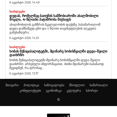
6 აგვისტო 2026, 14:49
ᲡᲘᲐᲮᲚᲔᲔᲑᲘ
ᲓᲔᲓᲐᲡ, ᲠᲝᲛᲔᲚᲛᲐᲪ ᲑᲐᲗᲣᲛᲘᲡ ᲡᲐᲛᲨᲝᲑᲘᲐᲠᲝᲨᲘ ᲐᲮᲐᲚᲨᲝᲑᲘᲚᲘ
ᲛᲝᲙᲚᲐ, 4-ᲬᲚᲘᲐᲜᲘ ᲞᲐᲢᲘᲛᲠᲝᲑᲐ ᲛᲘᲣᲡᲐᲯᲔᲡ
ახალშობილის განზრახ მკვლელობის ფაქტზე, სასამართლომ
დედა დამნაშვედ ცნო და 4 წლით თავისუფლების აღკვეთა
განუსაზღვრა....
6 აგვისტო 2026, 14:25
ᲡᲘᲐᲮᲚᲔᲔᲑᲘ
ᲮᲝᲑᲘᲡ ᲛᲣᲜᲘᲪᲘᲞᲐᲚᲘᲢᲔᲢᲨᲘ, ᲛᲓᲘᲜᲐᲠᲔ ᲮᲝᲑᲘᲡᲬᲧᲐᲚᲨᲘ ᲓᲔᲓᲐ-ᲨᲕᲘᲚᲘ
ᲓᲐᲘᲮᲠᲩᲝ
ხობის მუნიციპალიტეტში მდინარე ხობისწყალში დედა-შვილი
დაიხრჩო. არსებული ინფორმაციით, ისინი მდინარეში საბანაოდ
შევიდნენ, რა დროსაც...
6 აგვისტო 2026, 13:37
მთავარი
პოლიტიკა
საზოგადოება
მსოფლიო
სამართალი
კონფლიქტები
ეკონომიკა
კულტურა
სპორტი
©