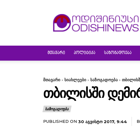
ODISHINEWS
ᲛᲗᲐᲕᲐᲠᲘ
ᲞᲝᲚᲘᲢᲘᲙᲐ
ᲡᲐᲖᲝᲒᲐᲓᲝᲔᲑᲐ
მთავარი
სიახლეები
საზოგადოება
თბილისშ
ᲗᲑᲘᲚᲘᲡᲨᲘ ᲓᲔᲛᲘ
ᲡᲐᲖᲝᲒᲐᲓᲝᲔᲑᲐ
PUBLISHED ON
B
30 ᲐᲒᲕᲘᲡᲢᲝ 2017, 9:44