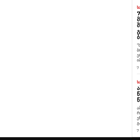
Ს
7
Მ
Შ
Გ
Ბ
“
ბ
ე
ი
7
Ს
Ა
Წ
Წ
ა
რ
ეხმაუ
გ
7