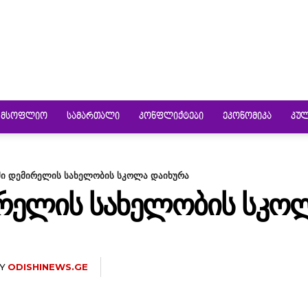
ᲛᲡᲝᲤᲚᲘᲝ
ᲡᲐᲛᲐᲠᲗᲐᲚᲘ
ᲙᲝᲜᲤᲚᲘᲥᲢᲔᲑᲘ
ᲔᲙᲝᲜᲝᲛᲘᲙᲐ
ᲙᲣ
ი დემირელის სახელობის სკოლა დაიხურა
ᲠᲔᲚᲘᲡ ᲡᲐᲮᲔᲚᲝᲑᲘᲡ ᲡᲙᲝᲚ
Y
ODISHINEWS.GE