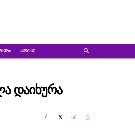
ᲚᲢᲣᲠᲐ
ᲡᲞᲝᲠᲢᲘ
Ა ᲓᲐᲘᲮᲣᲠᲐ