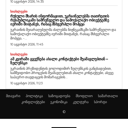
10 აგვისტო 2026, 14:35
ᲡᲘᲐᲮᲚᲔᲔᲑᲘ
ᲠᲣᲡᲣᲚᲘ ᲛᲮᲐᲠᲘᲡ ᲘᲜᲤᲝᲠᲛᲐᲪᲘᲘᲗ, ᲣᲙᲠᲐᲘᲜᲔᲚᲔᲑᲛᲐ ᲗᲐᲗᲠᲔᲗᲘᲡ
ᲠᲔᲡᲞᲣᲑᲚᲘᲙᲐᲨᲘ ᲡᲐᲛᲠᲔᲬᲕᲔᲚᲝ ᲓᲐ ᲡᲐᲛᲝᲥᲐᲚᲐᲥᲝ ᲝᲑᲘᲔᲥᲢᲔᲑᲖᲔ
ᲘᲔᲠᲘᲨᲘ ᲛᲘᲘᲢᲐᲜᲔᲡ, ᲠᲐᲡᲐᲪ ᲛᲡᲮᲕᲔᲠᲞᲚᲘ ᲛᲝᲰᲧᲕᲐ
უკრაინის შეიარაღებულმა ძალებმა ნიჟნეკამსკში სამრეწველო და
სამოქალაქო ობიექტებზე იერიში მიიტანეს, რასაც მსხვერპლი
მოჰყვა, -...
10 აგვისტო 2026, 11:45
ᲡᲘᲐᲮᲚᲔᲔᲑᲘ
ᲐᲛ ᲙᲕᲘᲠᲐᲨᲘ ᲒᲕᲔᲥᲜᲔᲑᲐ ᲐᲮᲐᲚᲘ ᲙᲝᲜᲢᲐᲥᲢᲔᲑᲘ ᲨᲣᲐᲛᲐᲕᲚᲔᲑᲗᲐᲜ –
ᲖᲔᲚᲔᲜᲡᲙᲘ
უკრაინის პრეზიდენტის ვოლოდიმირ ზელენსკის განცხადებით,
სამშვიდობო პროცესის შუამავლებთან ახალი კონტაქტები, ასევე
საჰაერო თავდაცვის მომარაგების...
10 აგვისტო 2026, 11:23
მთავარი
პოლიტიკა
საზოგადოება
მსოფლიო
სამართალი
კონფლიქტები
ეკონომიკა
კულტურა
სპორტი
©