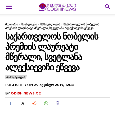
მთავარი
სიახლეები
საზოგადოება
საქართველოს ნობელის
პრემიის ლაურეატი მწერალი, სვეტლანა ალექსიევიჩი ეწვევა
ᲡᲐᲥᲐᲠᲗᲕᲔᲚᲝᲡ ᲜᲝᲑᲔᲚᲘᲡ
ᲞᲠᲔᲛᲘᲘᲡ ᲚᲐᲣᲠᲔᲐᲢᲘ
ᲛᲬᲔᲠᲐᲚᲘ, ᲡᲕᲔᲢᲚᲐᲜᲐ
ᲐᲚᲔᲥᲡᲘᲔᲕᲘᲩᲘ ᲔᲬᲕᲔᲕᲐ
ᲡᲐᲖᲝᲒᲐᲓᲝᲔᲑᲐ
PUBLISHED ON
29 ᲐᲒᲕᲘᲡᲢᲝ 2017, 12:25
BY
ODISHINEWS.GE