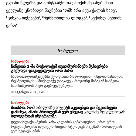
გვიანი წლებსა და პოსტსაბჭოთა ეპოქის შესახებ. მისი
ყველაზე ცნობილი წიგნებია "ომს არა აქვს ქალის სახე",
"ცინკის ბიჭუნები", "ჩერნობილის ლოცვა", "სექონდ-ჰენდის
დრო"
ᲡᲘᲐᲮᲚᲔᲔᲑᲘ
ᲡᲘᲐᲮᲚᲔᲔᲑᲘ
ᲩᲘᲜᲔᲗᲘᲡ 2-ᲛᲐ ᲛᲝᲥᲐᲚᲐᲥᲔᲛ ᲗᲕᲘᲗᲛᲤᲠᲘᲜᲐᲕᲨᲘ ᲛᲒᲖᲐᲕᲠᲔᲑᲘ
ᲒᲐᲥᲣᲠᲓᲐ-ᲓᲐᲙᲐᲕᲔᲑᲣᲚᲘᲐ ᲝᲠᲘ ᲞᲘᲠᲘ
სამართალდამცავებმა ქურდობის ბრალდებით ჩინეთის სახალხო
რესპუბლიკის 2 მოქალაქე დააკავეს. როგორც შინაგან საქმეთა
სამინისტროს მიერ გავრცელებულ...
10 აგვისტო 2026, 15:01
ᲡᲘᲐᲮᲚᲔᲔᲑᲘ
ᲛᲘᲗᲮᲠᲐ, ᲠᲝᲛ ᲗᲑᲘᲚᲘᲡᲖᲔ ᲡᲘᲣᲟᲔᲢᲡ ᲐᲙᲔᲗᲔᲑᲓᲐ ᲓᲐ ᲨᲔᲙᲘᲗᲮᲕᲔᲑᲘ
ᲓᲐᲛᲘᲡᲕᲐ, ᲐᲛᲐᲨᲘ ᲞᲠᲝᲑᲚᲔᲛᲐᲡ ᲕᲔᲠ ᲕᲮᲔᲓᲐᲕ-ᲙᲐᲚᲐᲫᲔ ᲠᲣᲡᲣᲚᲔᲜᲝᲕᲐᲜ
ᲑᲚᲝᲒᲔᲠᲗᲐᲜ ᲘᲜᲢᲔᲠᲕᲘᲣᲖᲔ
დედაქალაქის მერის, კახა კალაძის განცხადებით, ერთ-ერთ
რუსულენოვანი ბლოგერისთვის ინტერვიუს მიცემაში პრობლემას
ვერ ხედავს. ამის...