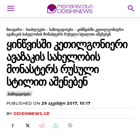
მთავარი
სიახლეები
საზოგადოება
ყინწვისში კეთილგონიერი
ავაზაკის სახელობის მონასტერს რუსული სტილით აშენებენ
ᲧᲘᲜᲬᲕᲘᲡᲨᲘ ᲙᲔᲗᲘᲚᲒᲝᲜᲘᲔᲠᲘ
ᲐᲕᲐᲖᲐᲙᲘᲡ ᲡᲐᲮᲔᲚᲝᲑᲘᲡ
ᲛᲝᲜᲐᲡᲢᲔᲠᲡ ᲠᲣᲡᲣᲚᲘ
ᲡᲢᲘᲚᲘᲗ ᲐᲨᲔᲜᲔᲑᲔᲜ
ᲡᲐᲖᲝᲒᲐᲓᲝᲔᲑᲐ
PUBLISHED ON
29 ᲐᲒᲕᲘᲡᲢᲝ 2017, 10:17
BY
ODISHINEWS.GE