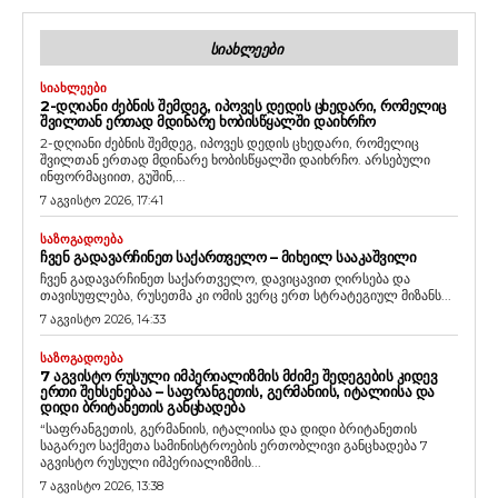
ᲡᲘᲐᲮᲚᲔᲔᲑᲘ
ᲡᲘᲐᲮᲚᲔᲔᲑᲘ
2-ᲓᲦᲘᲐᲜᲘ ᲫᲔᲑᲜᲘᲡ ᲨᲔᲛᲓᲔᲒ, ᲘᲞᲝᲕᲔᲡ ᲓᲔᲓᲘᲡ ᲪᲮᲔᲓᲐᲠᲘ, ᲠᲝᲛᲔᲚᲘᲪ
ᲨᲕᲘᲚᲗᲐᲜ ᲔᲠᲗᲐᲓ ᲛᲓᲘᲜᲐᲠᲔ ᲮᲝᲑᲘᲡᲬᲧᲐᲚᲨᲘ ᲓᲐᲘᲮᲠᲩᲝ
2-დღიანი ძებნის შემდეგ, იპოვეს დედის ცხედარი, რომელიც
შვილთან ერთად მდინარე ხობისწყალში დაიხრჩო. არსებული
ინფორმაციით, გუშინ,...
7 აგვისტო 2026, 17:41
ᲡᲐᲖᲝᲒᲐᲓᲝᲔᲑᲐ
ᲩᲕᲔᲜ ᲒᲐᲓᲐᲕᲐᲠᲩᲘᲜᲔᲗ ᲡᲐᲥᲐᲠᲗᲕᲔᲚᲝ – ᲛᲘᲮᲔᲘᲚ ᲡᲐᲐᲙᲐᲨᲕᲘᲚᲘ
ჩვენ გადავარჩინეთ საქართველო, დავიცავით ღირსება და
თავისუფლება, რუსეთმა კი ომის ვერც ერთ სტრატეგიულ მიზანს...
7 აგვისტო 2026, 14:33
ᲡᲐᲖᲝᲒᲐᲓᲝᲔᲑᲐ
7 ᲐᲒᲕᲘᲡᲢᲝ ᲠᲣᲡᲣᲚᲘ ᲘᲛᲞᲔᲠᲘᲐᲚᲘᲖᲛᲘᲡ ᲛᲫᲘᲛᲔ ᲨᲔᲓᲔᲒᲔᲑᲘᲡ ᲙᲘᲓᲔᲕ
ᲔᲠᲗᲘ ᲨᲔᲮᲡᲔᲜᲔᲑᲐᲐ – ᲡᲐᲤᲠᲐᲜᲒᲔᲗᲘᲡ, ᲒᲔᲠᲛᲐᲜᲘᲘᲡ, ᲘᲢᲐᲚᲘᲘᲡᲐ ᲓᲐ
ᲓᲘᲓᲘ ᲑᲠᲘᲢᲐᲜᲔᲗᲘᲡ ᲒᲐᲜᲪᲮᲐᲓᲔᲑᲐ
“საფრანგეთის, გერმანიის, იტალიისა და დიდი ბრიტანეთის
საგარეო საქმეთა სამინისტროების ერთობლივი განცხადება 7
აგვისტო რუსული იმპერიალიზმის...
7 აგვისტო 2026, 13:38