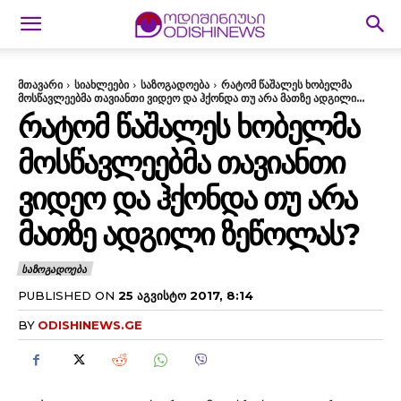
მთავარი
სიახლეები
საზოგადოება
რატომ წაშალეს ხობელმა
მოსწავლეებმა თავიანთი ვიდეო და ჰქონდა თუ არა მათზე ადგილი...
ᲠᲐᲢᲝᲛ ᲬᲐᲨᲐᲚᲔᲡ ᲮᲝᲑᲔᲚᲛᲐ
ᲛᲝᲡᲬᲐᲕᲚᲔᲔᲑᲛᲐ ᲗᲐᲕᲘᲐᲜᲗᲘ
ᲕᲘᲓᲔᲝ ᲓᲐ ᲰᲥᲝᲜᲓᲐ ᲗᲣ ᲐᲠᲐ
ᲛᲐᲗᲖᲔ ᲐᲓᲒᲘᲚᲘ ᲖᲔᲬᲝᲚᲐᲡ?
ᲡᲐᲖᲝᲒᲐᲓᲝᲔᲑᲐ
PUBLISHED ON
25 ᲐᲒᲕᲘᲡᲢᲝ 2017, 8:14
BY
ODISHINEWS.GE