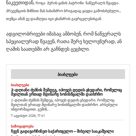
ნაკვეთიდან,
როცა
პურის
ყანის პატრონი
ნაწვერალს
წვავდა
.
პრევენციის მიზნით მას სახანძრო ბრიგადაც ყავდა გამოძახებული.,
თუმცა ამან ვე დააზღვია იგი ყხანძრის გავრცელებისგან.
ადგილობრივები იმასაც ამბობენ, რომ ნაწვერალს
სპეციალურად წვავენ, რათა მერე ხელოვნურად, ან
ღამის საათებში არ გაჩნდეს ცეცხლი.
ᲡᲘᲐᲮᲚᲔᲔᲑᲘ
ᲡᲘᲐᲮᲚᲔᲔᲑᲘ
2-ᲓᲦᲘᲐᲜᲘ ᲫᲔᲑᲜᲘᲡ ᲨᲔᲛᲓᲔᲒ, ᲘᲞᲝᲕᲔᲡ ᲓᲔᲓᲘᲡ ᲪᲮᲔᲓᲐᲠᲘ, ᲠᲝᲛᲔᲚᲘᲪ
ᲨᲕᲘᲚᲗᲐᲜ ᲔᲠᲗᲐᲓ ᲛᲓᲘᲜᲐᲠᲔ ᲮᲝᲑᲘᲡᲬᲧᲐᲚᲨᲘ ᲓᲐᲘᲮᲠᲩᲝ
2-დღიანი ძებნის შემდეგ, იპოვეს დედის ცხედარი, რომელიც
შვილთან ერთად მდინარე ხობისწყალში დაიხრჩო. არსებული
ინფორმაციით, გუშინ,...
7 აგვისტო 2026, 17:41
ᲡᲐᲖᲝᲒᲐᲓᲝᲔᲑᲐ
ᲩᲕᲔᲜ ᲒᲐᲓᲐᲕᲐᲠᲩᲘᲜᲔᲗ ᲡᲐᲥᲐᲠᲗᲕᲔᲚᲝ – ᲛᲘᲮᲔᲘᲚ ᲡᲐᲐᲙᲐᲨᲕᲘᲚᲘ