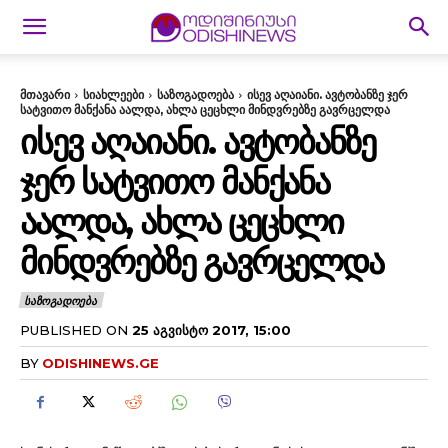
მთავარი
სიახლეები
საზოგადოება
ისევ აღაიანი. ავტობანზე ჯერ
სატვითო მანქანა აალდა, ახლა ცეცხლი მინდვრებზე გავრცელდა
ᲘᲡᲔᲕ ᲐᲦᲐᲘᲐᲜᲘ. ᲐᲕᲢᲝᲑᲐᲜᲖᲔ
ᲯᲔᲠ ᲡᲐᲢᲕᲘᲗᲝ ᲛᲐᲜᲥᲐᲜᲐ
ᲐᲐᲚᲓᲐ, ᲐᲮᲚᲐ ᲪᲔᲪᲮᲚᲘ
ᲛᲘᲜᲓᲕᲠᲔᲑᲖᲔ ᲒᲐᲕᲠᲪᲔᲚᲓᲐ
ᲡᲐᲖᲝᲒᲐᲓᲝᲔᲑᲐ
PUBLISHED ON
25 ᲐᲒᲕᲘᲡᲢᲝ 2017, 15:00
BY
ODISHINEWS.GE