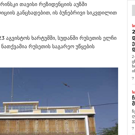
რინსკი თავისი რეზიდენციის აუზში
იციის განცხადებით, ის ბუნებრივი სიკვდილით
Ს
2
Დ
23 აგვისტოს ხარტუმში, სუდანში რუსეთის ელჩი
Ე
 ნათქვამია რუსეთის საგარეო უწყების
2
ც
ხ
ი
7
Ს
Ჩ
Მ
ჩ
ღ
ვ
7