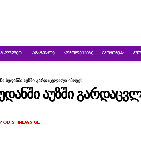
ᲛᲡᲝᲤᲚᲘᲝ
ᲡᲐᲛᲐᲠᲗᲐᲚᲘ
ᲙᲝᲜᲤᲚᲘᲥᲢᲔᲑᲘ
ᲔᲙᲝᲜᲝᲛᲘᲙᲐ
ᲙᲣ
ჩი სუდანში აუზში გარდაცვლილი იპოვეს
ᲣᲓᲐᲜᲨᲘ ᲐᲣᲖᲨᲘ ᲒᲐᲠᲓᲐᲪᲕ
Y
ODISHINEWS.GE