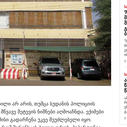
Ს
7
Მ
Შ
Გ
Ბ
“
ბ
ე
ი
7
Ს
Ა
Წ
Წ
ა
რ
ნილი არ არის, თუმცა სუდანის პოლიციის
ეხმაუ
ვავე შეტევის ნიშნები აღმოაჩნდა. ექიმები
გ
7
მისი გადარჩენა უკვე შეუძლებელი იყო.