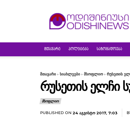
ODISHINEWS
ᲛᲗᲐᲕᲐᲠᲘ
ᲞᲝᲚᲘᲢᲘᲙᲐ
ᲡᲐᲖᲝᲒᲐᲓᲝᲔᲑᲐ
მთავარი
სიახლეები
მსოფლიო
რუსეთის ელ
ᲠᲣᲡᲔᲗᲘᲡ ᲔᲚᲩᲘ Ს
ᲛᲡᲝᲤᲚᲘᲝ
PUBLISHED ON
B
24 ᲐᲒᲕᲘᲡᲢᲝ 2017, 7:03