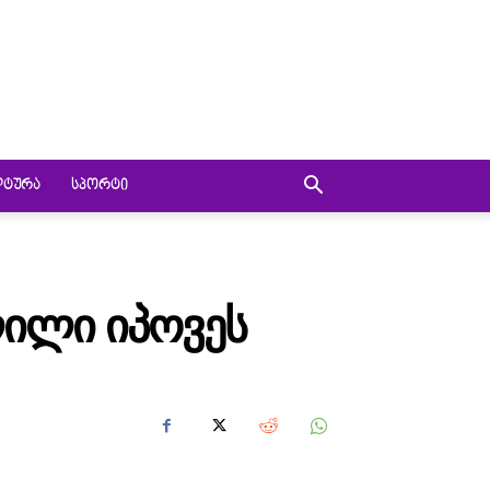
ᲚᲢᲣᲠᲐ
ᲡᲞᲝᲠᲢᲘ
ᲚᲘᲚᲘ ᲘᲞᲝᲕᲔᲡ