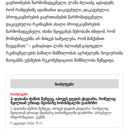
გაერთინების წარმომადგენელი, ლაშა ბლიაძე, აცხადებს,
რომ რამდენიმე ადამიანია დაკავებული.„დაკავებულია
პროფკავშირების გაერთიანების წარმომადგენელი.
დაკავებულია რკინიგზის ახალი პროფკავშირების
წარმომადგენელი, ისინი შეიყვანეს შენობაში იმიტომ, რომ
მომიტინგეებმა არ მისცეს საშუალება, რომ მანქანით
წაეყვანათ,“ – განაცხადა ლაშა ბლიაძემ.გაფიცული
რკინიგზელების ნაწილი შიმშილობას აგრძელებს, ზოგიერთმა
მათგანმა ექიმების რეკომენდაციით შიმშილობა შეწყვიტა.
ᲡᲘᲐᲮᲚᲔᲔᲑᲘ
ᲡᲘᲐᲮᲚᲔᲔᲑᲘ
2-ᲓᲦᲘᲐᲜᲘ ᲫᲔᲑᲜᲘᲡ ᲨᲔᲛᲓᲔᲒ, ᲘᲞᲝᲕᲔᲡ ᲓᲔᲓᲘᲡ ᲪᲮᲔᲓᲐᲠᲘ, ᲠᲝᲛᲔᲚᲘᲪ
ᲨᲕᲘᲚᲗᲐᲜ ᲔᲠᲗᲐᲓ ᲛᲓᲘᲜᲐᲠᲔ ᲮᲝᲑᲘᲡᲬᲧᲐᲚᲨᲘ ᲓᲐᲘᲮᲠᲩᲝ
2-დღიანი ძებნის შემდეგ, იპოვეს დედის ცხედარი, რომელიც
შვილთან ერთად მდინარე ხობისწყალში დაიხრჩო. არსებული
ინფორმაციით, გუშინ,...
7 აგვისტო 2026, 17:41