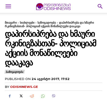
მთავარი
სიახლეები
საზოგადოება
დაპირსიპრება და ხმაური
რკინიგზასთან- პოლიციამ აქციის მონაწილეები დააკავა
ᲓᲐᲞᲘᲠᲡᲘᲞᲠᲔᲑᲐ ᲓᲐ ᲮᲛᲐᲣᲠᲘ
ᲠᲙᲘᲜᲘᲒᲖᲐᲡᲗᲐᲜ- ᲞᲝᲚᲘᲪᲘᲐᲛ
ᲐᲥᲪᲘᲘᲡ ᲛᲝᲜᲐᲬᲘᲚᲔᲔᲑᲘ
ᲓᲐᲐᲙᲐᲕᲐ
ᲡᲐᲖᲝᲒᲐᲓᲝᲔᲑᲐ
PUBLISHED ON
24 ᲐᲒᲕᲘᲡᲢᲝ 2017, 17:52
BY
ODISHINEWS.GE