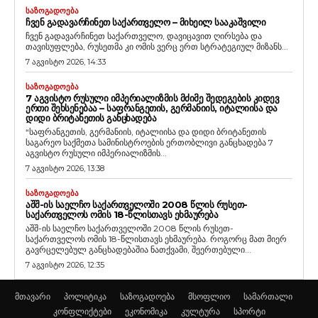
ᲡᲐᲖᲝᲒᲐᲓᲝᲔᲑᲐ
ᲩᲕᲔᲜ ᲒᲐᲓᲐᲕᲐᲠᲩᲘᲜᲔᲗ ᲡᲐᲥᲐᲠᲗᲕᲔᲚᲝ – ᲛᲘᲮᲔᲘᲚ ᲡᲐᲐᲙᲐᲨᲕᲘᲚᲘ
ჩვენ გადავარჩინეთ საქართველო, დავიცავით ღირსება და
თავისუფლება, რუსეთმა კი ომის ვერც ერთ სტრატეგიულ მიზანს...
7 აგვისტო 2026, 14:33
ᲡᲐᲖᲝᲒᲐᲓᲝᲔᲑᲐ
7 ᲐᲒᲕᲘᲡᲢᲝ ᲠᲣᲡᲣᲚᲘ ᲘᲛᲞᲔᲠᲘᲐᲚᲘᲖᲛᲘᲡ ᲛᲫᲘᲛᲔ ᲨᲔᲓᲔᲒᲔᲑᲘᲡ ᲙᲘᲓᲔᲕ
ᲔᲠᲗᲘ ᲨᲔᲮᲡᲔᲜᲔᲑᲐᲐ – ᲡᲐᲤᲠᲐᲜᲒᲔᲗᲘᲡ, ᲒᲔᲠᲛᲐᲜᲘᲘᲡ, ᲘᲢᲐᲚᲘᲘᲡᲐ ᲓᲐ
ᲓᲘᲓᲘ ᲑᲠᲘᲢᲐᲜᲔᲗᲘᲡ ᲒᲐᲜᲪᲮᲐᲓᲔᲑᲐ
“საფრანგეთის, გერმანიის, იტალიისა და დიდი ბრიტანეთის
საგარეო საქმეთა სამინისტროების ერთობლივი განცხადება 7
აგვისტო რუსული იმპერიალიზმის...
7 აგვისტო 2026, 13:38
ᲡᲐᲖᲝᲒᲐᲓᲝᲔᲑᲐ
ᲐᲨᲨ-ᲘᲡ ᲡᲐᲔᲚᲩᲝ ᲡᲐᲥᲐᲠᲗᲕᲔᲚᲝᲨᲘ 2008 ᲬᲚᲘᲡ ᲠᲣᲡᲔᲗ-
ᲡᲐᲥᲐᲠᲗᲕᲔᲚᲝᲡ ᲝᲛᲘᲡ 18-ᲬᲚᲘᲡᲗᲐᲕᲡ ᲔᲮᲛᲐᲣᲠᲔᲑᲐ
აშშ-ის საელჩო საქართველოში 2008 წლის რუსეთ-
საქართველოს ომის 18-წლისთავს ეხმაურება. როგორც მათ მიერ
გავრცელებულ განცხადებაშია ნათქვამი, შეერთებული...
7 აგვისტო 2026, 12:35
მთავარი
პოლიტიკა
საზოგადოება
მსოფლიო
სამართალი
კონფლიქტები
ეკონომიკა
კულტურა
სპორტი