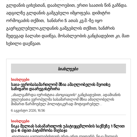
გლდანის ციხესთან, დაახლოებით, ერთი საათის წინ გაჩნდა.
ადგილზე გლდანის გამგებელი იმყოფება. დიმიტრი
ორმოცაძის თქმით, ხანძარი 5 ათას კვ.მ.-ზე იყო
გავრცელებული.გლდანის გამგებლის თქმით, ხანძრის
შედეგად ბალახი დაიწვა, მოსახლეობის განცხადებით კი, მათ
ხეხილი დაეწვათ.
ᲡᲘᲐᲮᲚᲔᲔᲑᲘ
ᲡᲘᲐᲮᲚᲔᲔᲑᲘ
ᲡᲐᲘᲐ-ᲔᲕᲠᲝᲡᲐᲡᲐᲛᲐᲠᲗᲚᲝᲛ ᲛᲖᲘᲐ ᲐᲛᲐᲦᲚᲝᲑᲔᲚᲘᲡ ᲛᲔᲝᲗᲮᲔ
ᲡᲐᲩᲘᲕᲐᲠᲘ ᲓᲐᲐᲠᲔᲒᲘᲡᲢᲠᲘᲠᲐ
„ახალგაზრდა იურისტთა ასოციაციის“ განცხადებით, ადამიანის
უფლებათა ევროპულმა სასამართლომ მზია ამაღლობელის
მიმართ წარმოებულ პოლიტიკურად მოტივირებულ...
6 აგვისტო 2026, 16:56
ᲡᲘᲐᲮᲚᲔᲔᲑᲘ
ᲜᲘᲙᲐ ᲛᲔᲚᲘᲐᲡ ᲡᲐᲡᲐᲛᲐᲠᲗᲚᲝᲡ ᲣᲞᲐᲢᲘᲕᲪᲔᲛᲚᲝᲑᲘᲡ ᲡᲐᲥᲛᲔᲖᲔ 1 ᲬᲚᲘᲗ
ᲓᲐ 6 ᲗᲕᲘᲗ ᲞᲐᲢᲘᲛᲠᲝᲑᲐ ᲛᲘᲔᲡᲐᲯᲐ
კოალიცია ცვლილებისთვის ერთ-ერთ ლიდერს, ნიკა მელიას