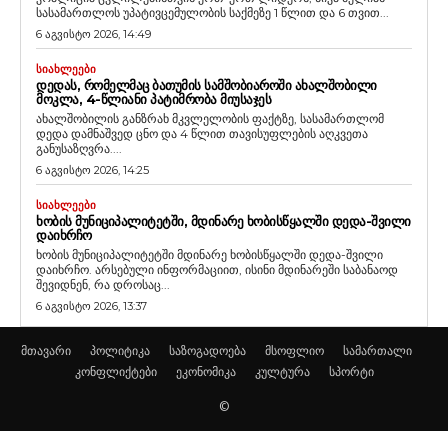
სასამართლოს უპატივცემულობის საქმეზე 1 წლით და 6 თვით...
6 აგვისტო 2026, 14:49
ᲡᲘᲐᲮᲚᲔᲔᲑᲘ
ᲓᲔᲓᲐᲡ, ᲠᲝᲛᲔᲚᲛᲐᲪ ᲑᲐᲗᲣᲛᲘᲡ ᲡᲐᲛᲨᲝᲑᲘᲐᲠᲝᲨᲘ ᲐᲮᲐᲚᲨᲝᲑᲘᲚᲘ
ᲛᲝᲙᲚᲐ, 4-ᲬᲚᲘᲐᲜᲘ ᲞᲐᲢᲘᲛᲠᲝᲑᲐ ᲛᲘᲣᲡᲐᲯᲔᲡ
ახალშობილის განზრახ მკვლელობის ფაქტზე, სასამართლომ
დედა დამნაშვედ ცნო და 4 წლით თავისუფლების აღკვეთა
განუსაზღვრა....
6 აგვისტო 2026, 14:25
ᲡᲘᲐᲮᲚᲔᲔᲑᲘ
ᲮᲝᲑᲘᲡ ᲛᲣᲜᲘᲪᲘᲞᲐᲚᲘᲢᲔᲢᲨᲘ, ᲛᲓᲘᲜᲐᲠᲔ ᲮᲝᲑᲘᲡᲬᲧᲐᲚᲨᲘ ᲓᲔᲓᲐ-ᲨᲕᲘᲚᲘ
ᲓᲐᲘᲮᲠᲩᲝ
ხობის მუნიციპალიტეტში მდინარე ხობისწყალში დედა-შვილი
დაიხრჩო. არსებული ინფორმაციით, ისინი მდინარეში საბანაოდ
შევიდნენ, რა დროსაც...
6 აგვისტო 2026, 13:37
მთავარი
პოლიტიკა
საზოგადოება
მსოფლიო
სამართალი
კონფლიქტები
ეკონომიკა
კულტურა
სპორტი
©