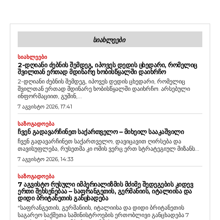
ᲡᲘᲐᲮᲚᲔᲔᲑᲘ
ᲡᲘᲐᲮᲚᲔᲔᲑᲘ
2-ᲓᲦᲘᲐᲜᲘ ᲫᲔᲑᲜᲘᲡ ᲨᲔᲛᲓᲔᲒ, ᲘᲞᲝᲕᲔᲡ ᲓᲔᲓᲘᲡ ᲪᲮᲔᲓᲐᲠᲘ, ᲠᲝᲛᲔᲚᲘᲪ
ᲨᲕᲘᲚᲗᲐᲜ ᲔᲠᲗᲐᲓ ᲛᲓᲘᲜᲐᲠᲔ ᲮᲝᲑᲘᲡᲬᲧᲐᲚᲨᲘ ᲓᲐᲘᲮᲠᲩᲝ
2-დღიანი ძებნის შემდეგ, იპოვეს დედის ცხედარი, რომელიც
შვილთან ერთად მდინარე ხობისწყალში დაიხრჩო. არსებული
ინფორმაციით, გუშინ,...
7 აგვისტო 2026, 17:41
ᲡᲐᲖᲝᲒᲐᲓᲝᲔᲑᲐ
ᲩᲕᲔᲜ ᲒᲐᲓᲐᲕᲐᲠᲩᲘᲜᲔᲗ ᲡᲐᲥᲐᲠᲗᲕᲔᲚᲝ – ᲛᲘᲮᲔᲘᲚ ᲡᲐᲐᲙᲐᲨᲕᲘᲚᲘ
ჩვენ გადავარჩინეთ საქართველო, დავიცავით ღირსება და
თავისუფლება, რუსეთმა კი ომის ვერც ერთ სტრატეგიულ მიზანს...
7 აგვისტო 2026, 14:33
ᲡᲐᲖᲝᲒᲐᲓᲝᲔᲑᲐ
7 ᲐᲒᲕᲘᲡᲢᲝ ᲠᲣᲡᲣᲚᲘ ᲘᲛᲞᲔᲠᲘᲐᲚᲘᲖᲛᲘᲡ ᲛᲫᲘᲛᲔ ᲨᲔᲓᲔᲒᲔᲑᲘᲡ ᲙᲘᲓᲔᲕ
ᲔᲠᲗᲘ ᲨᲔᲮᲡᲔᲜᲔᲑᲐᲐ – ᲡᲐᲤᲠᲐᲜᲒᲔᲗᲘᲡ, ᲒᲔᲠᲛᲐᲜᲘᲘᲡ, ᲘᲢᲐᲚᲘᲘᲡᲐ ᲓᲐ
ᲓᲘᲓᲘ ᲑᲠᲘᲢᲐᲜᲔᲗᲘᲡ ᲒᲐᲜᲪᲮᲐᲓᲔᲑᲐ
“საფრანგეთის, გერმანიის, იტალიისა და დიდი ბრიტანეთის
საგარეო საქმეთა სამინისტროების ერთობლივი განცხადება 7