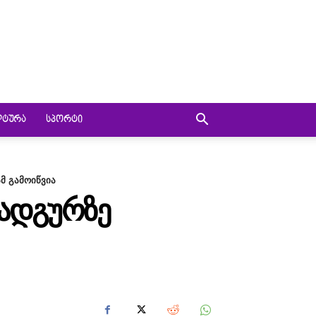
ᲚᲢᲣᲠᲐ
ᲡᲞᲝᲠᲢᲘ
მ გამოიწვია
ᲡᲐᲓᲒᲣᲠᲖᲔ