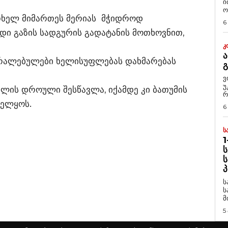
ი
ო
თხელ მიმართეს მერიას მჭიდროდ
6
დი გაზის სადგურის გადატანის მოთხოვნით,
Კ
Ა
არალებულები ხელისუფლებას დახმარებას
ვ
უ
ალის დროული შესწავლა, იქამდე კი ბათუმის
რ
ველყოს.
6
Ს
1
Ს
Ს
Პ
ს
ს
მ
5