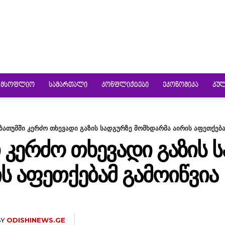
ᲛᲡᲝᲤᲚᲘᲝ
ᲡᲐᲛᲐᲠᲗᲐᲚᲘ
ᲙᲝᲜᲤᲚᲘᲥᲢᲔᲑᲘ
ᲔᲙᲝᲜᲝᲛᲘᲙᲐ
ᲙᲣ
 ბათუმში კერძო თხევადი გაზის სადგურზე მომხდარმა აირის აფეთქება
Ი ᲙᲔᲠᲫᲝ ᲗᲮᲔᲕᲐᲓᲘ ᲒᲐᲖᲘᲡ 
Ს ᲐᲤᲔᲗᲥᲔᲑᲐᲛ ᲒᲐᲛᲝᲘᲬᲕᲘᲐ
BY
ODISHINEWS.GE