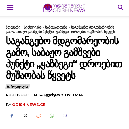
მთავარი
სიახლეები
საზოგადოება
საგანგებო მდგომარეობის
გამო, საბაჟო გამშვები პუნქტი „ყაზბეგი“ დროებით მუშაობას წყვეტს
ᲡᲐᲒᲐᲜᲒᲔᲑᲝ ᲛᲓᲒᲝᲛᲐᲠᲔᲝᲑᲘᲡ
ᲒᲐᲛᲝ, ᲡᲐᲑᲐᲟᲝ ᲒᲐᲛᲨᲕᲔᲑᲘ
ᲞᲣᲜᲥᲢᲘ „ᲧᲐᲖᲑᲔᲒᲘ“ ᲓᲠᲝᲔᲑᲘᲗ
ᲛᲣᲨᲐᲝᲑᲐᲡ ᲬᲧᲕᲔᲢᲡ
ᲡᲐᲖᲝᲒᲐᲓᲝᲔᲑᲐ
PUBLISHED ON
14 ᲐᲒᲕᲘᲡᲢᲝ 2017, 14:14
BY
ODISHINEWS.GE