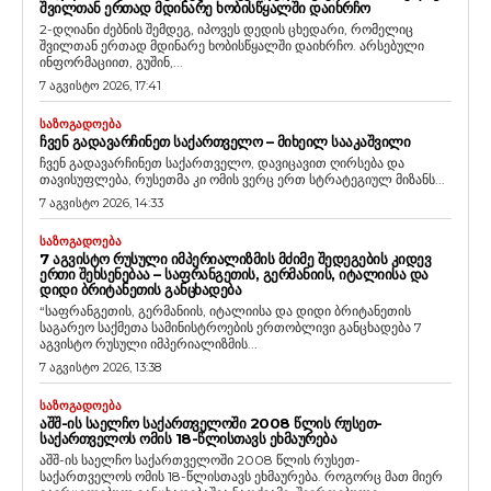
ᲨᲕᲘᲚᲗᲐᲜ ᲔᲠᲗᲐᲓ ᲛᲓᲘᲜᲐᲠᲔ ᲮᲝᲑᲘᲡᲬᲧᲐᲚᲨᲘ ᲓᲐᲘᲮᲠᲩᲝ
2-დღიანი ძებნის შემდეგ, იპოვეს დედის ცხედარი, რომელიც
შვილთან ერთად მდინარე ხობისწყალში დაიხრჩო. არსებული
ინფორმაციით, გუშინ,...
7 აგვისტო 2026, 17:41
ᲡᲐᲖᲝᲒᲐᲓᲝᲔᲑᲐ
ᲩᲕᲔᲜ ᲒᲐᲓᲐᲕᲐᲠᲩᲘᲜᲔᲗ ᲡᲐᲥᲐᲠᲗᲕᲔᲚᲝ – ᲛᲘᲮᲔᲘᲚ ᲡᲐᲐᲙᲐᲨᲕᲘᲚᲘ
ჩვენ გადავარჩინეთ საქართველო, დავიცავით ღირსება და
თავისუფლება, რუსეთმა კი ომის ვერც ერთ სტრატეგიულ მიზანს...
7 აგვისტო 2026, 14:33
ᲡᲐᲖᲝᲒᲐᲓᲝᲔᲑᲐ
7 ᲐᲒᲕᲘᲡᲢᲝ ᲠᲣᲡᲣᲚᲘ ᲘᲛᲞᲔᲠᲘᲐᲚᲘᲖᲛᲘᲡ ᲛᲫᲘᲛᲔ ᲨᲔᲓᲔᲒᲔᲑᲘᲡ ᲙᲘᲓᲔᲕ
ᲔᲠᲗᲘ ᲨᲔᲮᲡᲔᲜᲔᲑᲐᲐ – ᲡᲐᲤᲠᲐᲜᲒᲔᲗᲘᲡ, ᲒᲔᲠᲛᲐᲜᲘᲘᲡ, ᲘᲢᲐᲚᲘᲘᲡᲐ ᲓᲐ
ᲓᲘᲓᲘ ᲑᲠᲘᲢᲐᲜᲔᲗᲘᲡ ᲒᲐᲜᲪᲮᲐᲓᲔᲑᲐ
“საფრანგეთის, გერმანიის, იტალიისა და დიდი ბრიტანეთის
საგარეო საქმეთა სამინისტროების ერთობლივი განცხადება 7
აგვისტო რუსული იმპერიალიზმის...
7 აგვისტო 2026, 13:38
ᲡᲐᲖᲝᲒᲐᲓᲝᲔᲑᲐ
ᲐᲨᲨ-ᲘᲡ ᲡᲐᲔᲚᲩᲝ ᲡᲐᲥᲐᲠᲗᲕᲔᲚᲝᲨᲘ 2008 ᲬᲚᲘᲡ ᲠᲣᲡᲔᲗ-
ᲡᲐᲥᲐᲠᲗᲕᲔᲚᲝᲡ ᲝᲛᲘᲡ 18-ᲬᲚᲘᲡᲗᲐᲕᲡ ᲔᲮᲛᲐᲣᲠᲔᲑᲐ
აშშ-ის საელჩო საქართველოში 2008 წლის რუსეთ-
საქართველოს ომის 18-წლისთავს ეხმაურება. როგორც მათ მიერ