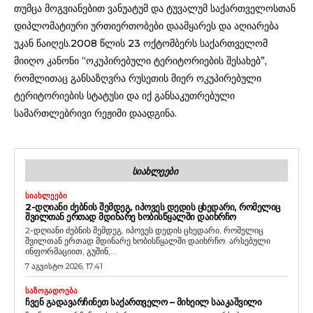
თუმცა მოგვიანებით ვანუატუმ და ტუვალუმ საქართველოსთან
დიპლომატიური ურთიერთობები დაამყარეს და აღიარება
უკან წაიღეს.2008 წლის 23 ოქტომბერს საქართველომ
მიიღო კანონი “ოკუპირებული ტერიტორიების შესახებ”,
რომლითაც განსაზღვრა რუსეთის მიერ ოკუპირებული
ტერიტორიების სტატუსი და იქ განსაკუთრებული
სამართლებრივი რეჟიმი დაადგინა.
ᲡᲘᲐᲮᲚᲔᲔᲑᲘ
ᲡᲘᲐᲮᲚᲔᲔᲑᲘ
2-ᲓᲦᲘᲐᲜᲘ ᲫᲔᲑᲜᲘᲡ ᲨᲔᲛᲓᲔᲒ, ᲘᲞᲝᲕᲔᲡ ᲓᲔᲓᲘᲡ ᲪᲮᲔᲓᲐᲠᲘ, ᲠᲝᲛᲔᲚᲘᲪ
ᲨᲕᲘᲚᲗᲐᲜ ᲔᲠᲗᲐᲓ ᲛᲓᲘᲜᲐᲠᲔ ᲮᲝᲑᲘᲡᲬᲧᲐᲚᲨᲘ ᲓᲐᲘᲮᲠᲩᲝ
2-დღიანი ძებნის შემდეგ, იპოვეს დედის ცხედარი, რომელიც
შვილთან ერთად მდინარე ხობისწყალში დაიხრჩო. არსებული
ინფორმაციით, გუშინ,...
7 აგვისტო 2026, 17:41
ᲡᲐᲖᲝᲒᲐᲓᲝᲔᲑᲐ
ᲩᲕᲔᲜ ᲒᲐᲓᲐᲕᲐᲠᲩᲘᲜᲔᲗ ᲡᲐᲥᲐᲠᲗᲕᲔᲚᲝ – ᲛᲘᲮᲔᲘᲚ ᲡᲐᲐᲙᲐᲨᲕᲘᲚᲘ