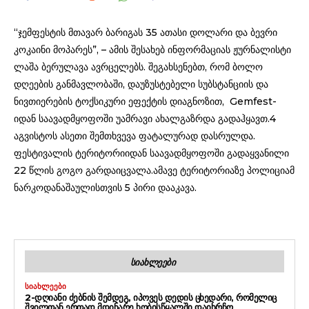
“ჯემფესტის მთავარ ბარიგას 35 ათასი დოლარი და ბევრი
კოკაინი მოპარეს”, – ამის შესახებ ინფორმაციას ჟურნალისტი
ლაშა ბერულავა ავრცელებს. შეგახსენებთ, რომ ბოლო
დღეების განმავლობაში, დაუზუსტებელი სუბსტანციის და
ნივთიერების ტოქსიკური ეფექტის დიაგნოზით, Gemfest-
იდან საავადმყოფოში უამრავი ახალგაზრდა გადაჰყავთ.4
აგვისტოს ასეთი შემთხვევა ფატალურად დასრულდა.
ფესტივალის ტერიტორიიდან საავადმყოფოში გადაყვანილი
22 წლის გოგო გარდაიცვალა.ამავე ტერიტორიაზე პოლიციამ
ნარკოდანაშაულისთვის 5 პირი დააკავა.
ᲡᲘᲐᲮᲚᲔᲔᲑᲘ
ᲡᲘᲐᲮᲚᲔᲔᲑᲘ
2-ᲓᲦᲘᲐᲜᲘ ᲫᲔᲑᲜᲘᲡ ᲨᲔᲛᲓᲔᲒ, ᲘᲞᲝᲕᲔᲡ ᲓᲔᲓᲘᲡ ᲪᲮᲔᲓᲐᲠᲘ, ᲠᲝᲛᲔᲚᲘᲪ
ᲨᲕᲘᲚᲗᲐᲜ ᲔᲠᲗᲐᲓ ᲛᲓᲘᲜᲐᲠᲔ ᲮᲝᲑᲘᲡᲬᲧᲐᲚᲨᲘ ᲓᲐᲘᲮᲠᲩᲝ