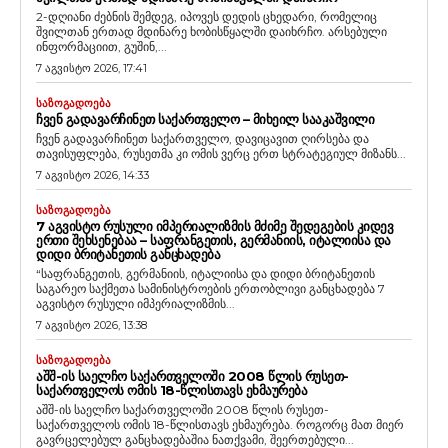
2-დღიანი ძებნის შემდეგ, იპოვეს დედის ცხედარი, რომელიც
შვილთან ერთად მდინარე ხობისწყალში დაიხრჩო. არსებული
ინფორმაციით, გუშინ,...
7 აგვისტო 2026, 17:41
ᲡᲐᲖᲝᲒᲐᲓᲝᲔᲑᲐ
ᲩᲕᲔᲜ ᲒᲐᲓᲐᲕᲐᲠᲩᲘᲜᲔᲗ ᲡᲐᲥᲐᲠᲗᲕᲔᲚᲝ – ᲛᲘᲮᲔᲘᲚ ᲡᲐᲐᲙᲐᲨᲕᲘᲚᲘ
ჩვენ გადავარჩინეთ საქართველო, დავიცავით ღირსება და
თავისუფლება, რუსეთმა კი ომის ვერც ერთ სტრატეგიულ მიზანს...
7 აგვისტო 2026, 14:33
ᲡᲐᲖᲝᲒᲐᲓᲝᲔᲑᲐ
7 ᲐᲒᲕᲘᲡᲢᲝ ᲠᲣᲡᲣᲚᲘ ᲘᲛᲞᲔᲠᲘᲐᲚᲘᲖᲛᲘᲡ ᲛᲫᲘᲛᲔ ᲨᲔᲓᲔᲒᲔᲑᲘᲡ ᲙᲘᲓᲔᲕ
ᲔᲠᲗᲘ ᲨᲔᲮᲡᲔᲜᲔᲑᲐᲐ – ᲡᲐᲤᲠᲐᲜᲒᲔᲗᲘᲡ, ᲒᲔᲠᲛᲐᲜᲘᲘᲡ, ᲘᲢᲐᲚᲘᲘᲡᲐ ᲓᲐ
ᲓᲘᲓᲘ ᲑᲠᲘᲢᲐᲜᲔᲗᲘᲡ ᲒᲐᲜᲪᲮᲐᲓᲔᲑᲐ
“საფრანგეთის, გერმანიის, იტალიისა და დიდი ბრიტანეთის
საგარეო საქმეთა სამინისტროების ერთობლივი განცხადება 7
აგვისტო რუსული იმპერიალიზმის...
7 აგვისტო 2026, 13:38
ᲡᲐᲖᲝᲒᲐᲓᲝᲔᲑᲐ
ᲐᲨᲨ-ᲘᲡ ᲡᲐᲔᲚᲩᲝ ᲡᲐᲥᲐᲠᲗᲕᲔᲚᲝᲨᲘ 2008 ᲬᲚᲘᲡ ᲠᲣᲡᲔᲗ-
ᲡᲐᲥᲐᲠᲗᲕᲔᲚᲝᲡ ᲝᲛᲘᲡ 18-ᲬᲚᲘᲡᲗᲐᲕᲡ ᲔᲮᲛᲐᲣᲠᲔᲑᲐ
აშშ-ის საელჩო საქართველოში 2008 წლის რუსეთ-
საქართველოს ომის 18-წლისთავს ეხმაურება. როგორც მათ მიერ
გავრცელებულ განცხადებაშია ნათქვამი, შეერთებული...