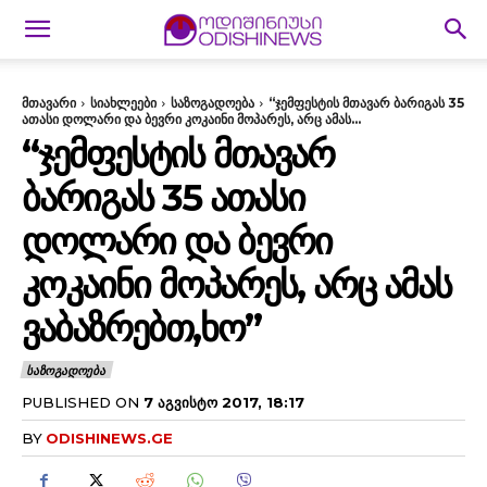
მთავარი
სიახლეები
საზოგადოება
“ჯემფესტის მთავარ ბარიგას 35
ათასი დოლარი და ბევრი კოკაინი მოპარეს, არც ამას...
“ᲯᲔᲛᲤᲔᲡᲢᲘᲡ ᲛᲗᲐᲕᲐᲠ
ᲑᲐᲠᲘᲒᲐᲡ 35 ᲐᲗᲐᲡᲘ
ᲓᲝᲚᲐᲠᲘ ᲓᲐ ᲑᲔᲕᲠᲘ
ᲙᲝᲙᲐᲘᲜᲘ ᲛᲝᲞᲐᲠᲔᲡ, ᲐᲠᲪ ᲐᲛᲐᲡ
ᲕᲐᲑᲐᲖᲠᲔᲑᲗ,ᲮᲝ”
ᲡᲐᲖᲝᲒᲐᲓᲝᲔᲑᲐ
PUBLISHED ON
7 ᲐᲒᲕᲘᲡᲢᲝ 2017, 18:17
BY
ODISHINEWS.GE