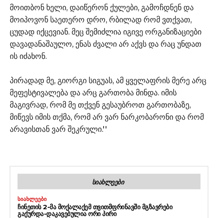
მოითბონ ხელი, დაიწერონ ქულები, გამოჩდნენ და
მოიპოვონ საეთერო დრო, რბილად რომ ვთქვათ,
ცუდად იქცევიან. მეც შემიძლია იგივე ორგანიზაციები
დავადანაშაულო, ენას ძვალი არ აქვს და რაც უნდათ
ის იძახონ.
პირადად მე, გიორგი სიგუას, ამ ყველაფრის მერე არც
მეფესტივალება და არც გართობა მინდა. იმის
მაგივრად, რომ მე თქვენ გესაუბროთ გართობაზე,
მიწევს იმის თქმა, რომ არ ვარ ნარკობარონი და რომ
არავისთან ვარ შეკრული.''
ᲡᲘᲐᲮᲚᲔᲔᲑᲘ
ᲡᲘᲐᲮᲚᲔᲔᲑᲘ
ᲩᲘᲜᲔᲗᲘᲡ 2-ᲛᲐ ᲛᲝᲥᲐᲚᲐᲥᲔᲛ ᲗᲕᲘᲗᲛᲤᲠᲘᲜᲐᲕᲨᲘ ᲛᲒᲖᲐᲕᲠᲔᲑᲘ
ᲒᲐᲥᲣᲠᲓᲐ-ᲓᲐᲙᲐᲕᲔᲑᲣᲚᲘᲐ ᲝᲠᲘ ᲞᲘᲠᲘ