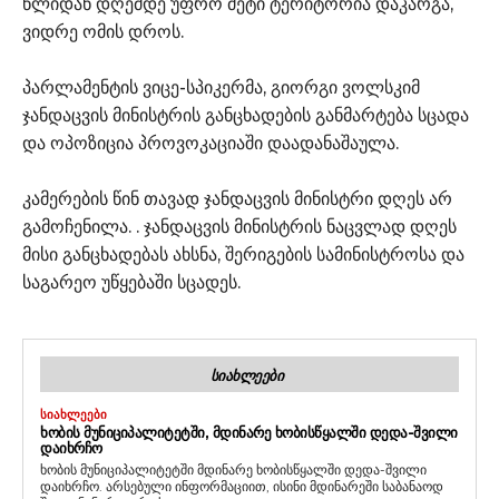
წლიდან დღემდე უფრო მეტი ტერიტორია დაკარგა,
ვიდრე ომის დროს.
პარლამენტის ვიცე-სპიკერმა, გიორგი ვოლსკიმ
ჯანდაცვის მინისტრის განცხადების განმარტება სცადა
და ოპოზიცია პროვოკაციაში დაადანაშაულა.
კამერების წინ თავად ჯანდაცვის მინისტრი დღეს არ
გამოჩენილა. . ჯანდაცვის მინისტრის ნაცვლად დღეს
მისი განცხადებას ახსნა, შერიგების სამინისტროსა და
საგარეო უწყებაში სცადეს.
ᲡᲘᲐᲮᲚᲔᲔᲑᲘ
ᲡᲘᲐᲮᲚᲔᲔᲑᲘ
ᲮᲝᲑᲘᲡ ᲛᲣᲜᲘᲪᲘᲞᲐᲚᲘᲢᲔᲢᲨᲘ, ᲛᲓᲘᲜᲐᲠᲔ ᲮᲝᲑᲘᲡᲬᲧᲐᲚᲨᲘ ᲓᲔᲓᲐ-ᲨᲕᲘᲚᲘ
ᲓᲐᲘᲮᲠᲩᲝ
ხობის მუნიციპალიტეტში მდინარე ხობისწყალში დედა-შვილი
დაიხრჩო. არსებული ინფორმაციით, ისინი მდინარეში საბანაოდ