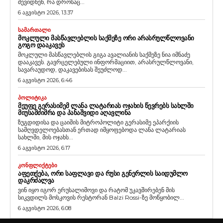
შევიდნენ, რა დროსაც...
6 აგვისტო 2026, 13:37
ᲡᲐᲛᲐᲠᲗᲐᲚᲘ
ᲛᲝᲙᲚᲣᲚᲘ ᲛᲐᲡᲬᲐᲕᲚᲔᲑᲚᲘᲡ ᲡᲐᲥᲛᲔᲖᲔ ᲝᲠᲘ ᲐᲠᲐᲡᲠᲣᲚᲬᲚᲝᲕᲐᲜᲘ
ᲒᲝᲒᲝ ᲓᲐᲐᲙᲐᲕᲔᲡ
მოკლული მასწავლებლის გიგა ავალიანის საქმეზე ნია იმნაძე
დააკავეს. გავრცელებული ინფორმაციით, არასრულწლოვანი,
სავარაუდოდ, დაკავებისას შეუძლოდ...
6 აგვისტო 2026, 6:46
ᲞᲝᲚᲘᲢᲘᲙᲐ
ᲛᲔᲣᲤᲔ ᲒᲔᲠᲐᲡᲘᲛᲔᲛ ᲚᲐᲜᲐ ᲚᲐᲢᲐᲠᲘᲐᲡ ᲝᲯᲐᲮᲘᲡ ᲬᲔᲕᲠᲔᲑᲡ ᲡᲐᲮᲚᲨᲘ
ᲛᲘᲣᲡᲐᲛᲫᲘᲛᲠᲐ ᲓᲐ ᲞᲐᲜᲐᲨᲕᲘᲓᲘ ᲐᲦᲐᲕᲚᲘᲜᲐ
ზუგდიდისა და ცაიშის მიტროპოლიტი გერასიმე ეპარქიის
სამღვდელოებასთან ერთად იმყოფებოდა ლანა ლატარიას
სახლში, მის ოჯახს...
6 აგვისტო 2026, 6:17
ᲙᲝᲜᲤᲚᲘᲥᲢᲔᲑᲘ
ᲐᲤᲔᲗᲥᲔᲑᲐ, ᲝᲠᲘ ᲡᲐᲤᲚᲐᲕᲘ ᲓᲐ ᲠᲣᲡᲘ ᲒᲔᲜᲔᲠᲚᲘᲡ ᲡᲐᲘᲓᲣᲛᲚᲝ
ᲓᲐᲙᲠᲫᲐᲚᲕᲐ
ვინ იყო იგორ ერუსალიმოვი და რატომ უკავშირებენ მის
სიკვდილს მოსკოვის რესტორან Balzi Rossi-ზე მოწყობილ...
6 აგვისტო 2026, 6:08