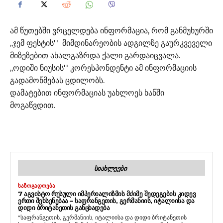
ამ წუთებში ვრცელდება ინფორმაცია, რომ განმუხურში
,,ჯემ ფესტის'' მიმდინარეობის ადგილზე გაურკვეველი
მიზეზებით ახალგაზრდა ქალი გარდაიცვალა.
,,ოდიში ნიუსის'' კორესპონდენტი ამ ინფორმაციის
გადამოწმებას ცდილობს.
დამატებით ინფორმაციას უახლოეს ხანში
მოგაწვდით.
ᲡᲘᲐᲮᲚᲔᲔᲑᲘ
ᲡᲐᲖᲝᲒᲐᲓᲝᲔᲑᲐ
7 ᲐᲒᲕᲘᲡᲢᲝ ᲠᲣᲡᲣᲚᲘ ᲘᲛᲞᲔᲠᲘᲐᲚᲘᲖᲛᲘᲡ ᲛᲫᲘᲛᲔ ᲨᲔᲓᲔᲒᲔᲑᲘᲡ ᲙᲘᲓᲔᲕ
ᲔᲠᲗᲘ ᲨᲔᲮᲡᲔᲜᲔᲑᲐᲐ – ᲡᲐᲤᲠᲐᲜᲒᲔᲗᲘᲡ, ᲒᲔᲠᲛᲐᲜᲘᲘᲡ, ᲘᲢᲐᲚᲘᲘᲡᲐ ᲓᲐ
ᲓᲘᲓᲘ ᲑᲠᲘᲢᲐᲜᲔᲗᲘᲡ ᲒᲐᲜᲪᲮᲐᲓᲔᲑᲐ
“საფრანგეთის, გერმანიის, იტალიისა და დიდი ბრიტანეთის