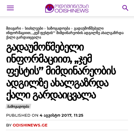
მთავარი
სიახლეები
საზოგადოება
გადაუმოწმებელი
ინფორმაციით, ,,ჯემ ფესტის'' მიმდინარეობის ადგილზე ახალგაზრდა
ქალი გარდაიცვალა
ᲒᲐᲓᲐᲣᲛᲝᲬᲛᲔᲑᲔᲚᲘ
ᲘᲜᲤᲝᲠᲛᲐᲪᲘᲘᲗ, ,,ᲯᲔᲛ
ᲤᲔᲡᲢᲘᲡ” ᲛᲘᲛᲓᲘᲜᲐᲠᲔᲝᲑᲘᲡ
ᲐᲓᲒᲘᲚᲖᲔ ᲐᲮᲐᲚᲒᲐᲖᲠᲓᲐ
ᲥᲐᲚᲘ ᲒᲐᲠᲓᲐᲘᲪᲕᲐᲚᲐ
ᲡᲐᲖᲝᲒᲐᲓᲝᲔᲑᲐ
PUBLISHED ON
4 ᲐᲒᲕᲘᲡᲢᲝ 2017, 11:25
BY
ODISHINEWS.GE