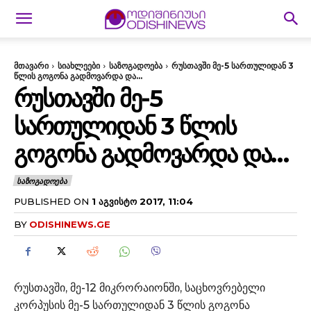
მთავარი
სიახლეები
საზოგადოება
რუსთავში მე-5 სართულიდან 3
წლის გოგონა გადმოვარდა და...
ᲠᲣᲡᲗᲐᲕᲨᲘ ᲛᲔ-5
ᲡᲐᲠᲗᲣᲚᲘᲓᲐᲜ 3 ᲬᲚᲘᲡ
ᲒᲝᲒᲝᲜᲐ ᲒᲐᲓᲛᲝᲕᲐᲠᲓᲐ ᲓᲐ…
ᲡᲐᲖᲝᲒᲐᲓᲝᲔᲑᲐ
PUBLISHED ON
1 ᲐᲒᲕᲘᲡᲢᲝ 2017, 11:04
BY
ODISHINEWS.GE
რუსთავში, მე-12 მიკრორაიონში, საცხოვრებელი
კორპუსის მე-5 სართულიდან 3 წლის გოგონა