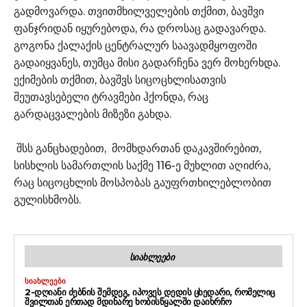
გადმოვარდა. თვითმხილველების თქმით, ბავშვი
ფანჯრიდან იყურებოდა, რა დროსაც გადავარდა.
გოგონა ქალაქის ცენტრალურ საავადმყოფოში
გადაიყვანეს, თუმცა მისი გადარჩენა ვერ მოხერხდა.
ექიმების თქმით, ბავშვს სიცოცხლისათვის
შეუთავსებელი ტრავმები ჰქონდა, რაც
გარდაცვალების მიზეზი გახდა.
შსს განცხადებით, მომხდართან დაკავშირებით,
სისხლის სამართლის საქმე 116-ე მუხლით აღიძრა,
რაც სიცოცხლის მოსპობას გაუფრთხილებლობით
გულისხმობს.
ᲡᲘᲐᲮᲚᲔᲔᲑᲘ
ᲡᲘᲐᲮᲚᲔᲔᲑᲘ
2-ᲓᲦᲘᲐᲜᲘ ᲫᲔᲑᲜᲘᲡ ᲨᲔᲛᲓᲔᲒ, ᲘᲞᲝᲕᲔᲡ ᲓᲔᲓᲘᲡ ᲪᲮᲔᲓᲐᲠᲘ, ᲠᲝᲛᲔᲚᲘᲪ
ᲨᲕᲘᲚᲗᲐᲜ ᲔᲠᲗᲐᲓ ᲛᲓᲘᲜᲐᲠᲔ ᲮᲝᲑᲘᲡᲬᲧᲐᲚᲨᲘ ᲓᲐᲘᲮᲠᲩᲝ