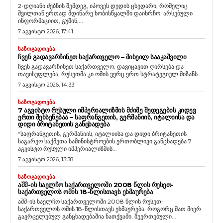
2-დღიანი ძებნის შემდეგ, იპოვეს დედის ცხედარი, რომელიც
შვილთან ერთად მდინარე ხობისწყალში დაიხრჩო. არსებული
ინფორმაციით, გუშინ,...
7 აგვისტო 2026, 17:41
ᲡᲐᲖᲝᲒᲐᲓᲝᲔᲑᲐ
ᲩᲕᲔᲜ ᲒᲐᲓᲐᲕᲐᲠᲩᲘᲜᲔᲗ ᲡᲐᲥᲐᲠᲗᲕᲔᲚᲝ – ᲛᲘᲮᲔᲘᲚ ᲡᲐᲐᲙᲐᲨᲕᲘᲚᲘ
ჩვენ გადავარჩინეთ საქართველო, დავიცავით ღირსება და
თავისუფლება, რუსეთმა კი ომის ვერც ერთ სტრატეგიულ მიზანს...
7 აგვისტო 2026, 14:33
ᲡᲐᲖᲝᲒᲐᲓᲝᲔᲑᲐ
7 ᲐᲒᲕᲘᲡᲢᲝ ᲠᲣᲡᲣᲚᲘ ᲘᲛᲞᲔᲠᲘᲐᲚᲘᲖᲛᲘᲡ ᲛᲫᲘᲛᲔ ᲨᲔᲓᲔᲒᲔᲑᲘᲡ ᲙᲘᲓᲔᲕ
ᲔᲠᲗᲘ ᲨᲔᲮᲡᲔᲜᲔᲑᲐᲐ – ᲡᲐᲤᲠᲐᲜᲒᲔᲗᲘᲡ, ᲒᲔᲠᲛᲐᲜᲘᲘᲡ, ᲘᲢᲐᲚᲘᲘᲡᲐ ᲓᲐ
ᲓᲘᲓᲘ ᲑᲠᲘᲢᲐᲜᲔᲗᲘᲡ ᲒᲐᲜᲪᲮᲐᲓᲔᲑᲐ
“საფრანგეთის, გერმანიის, იტალიისა და დიდი ბრიტანეთის
საგარეო საქმეთა სამინისტროების ერთობლივი განცხადება 7
აგვისტო რუსული იმპერიალიზმის...
7 აგვისტო 2026, 13:38
ᲡᲐᲖᲝᲒᲐᲓᲝᲔᲑᲐ
ᲐᲨᲨ-ᲘᲡ ᲡᲐᲔᲚᲩᲝ ᲡᲐᲥᲐᲠᲗᲕᲔᲚᲝᲨᲘ 2008 ᲬᲚᲘᲡ ᲠᲣᲡᲔᲗ-
ᲡᲐᲥᲐᲠᲗᲕᲔᲚᲝᲡ ᲝᲛᲘᲡ 18-ᲬᲚᲘᲡᲗᲐᲕᲡ ᲔᲮᲛᲐᲣᲠᲔᲑᲐ
აშშ-ის საელჩო საქართველოში 2008 წლის რუსეთ-
საქართველოს ომის 18-წლისთავს ეხმაურება. როგორც მათ მიერ
გავრცელებულ განცხადებაშია ნათქვამი, შეერთებული...