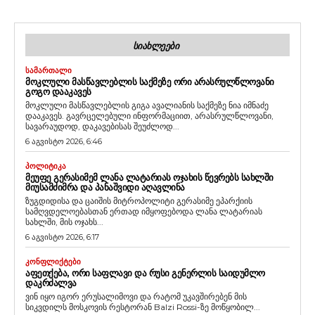
ᲡᲘᲐᲮᲚᲔᲔᲑᲘ
ᲡᲐᲛᲐᲠᲗᲐᲚᲘ
ᲛᲝᲙᲚᲣᲚᲘ ᲛᲐᲡᲬᲐᲕᲚᲔᲑᲚᲘᲡ ᲡᲐᲥᲛᲔᲖᲔ ᲝᲠᲘ ᲐᲠᲐᲡᲠᲣᲚᲬᲚᲝᲕᲐᲜᲘ
ᲒᲝᲒᲝ ᲓᲐᲐᲙᲐᲕᲔᲡ
მოკლული მასწავლებლის გიგა ავალიანის საქმეზე ნია იმნაძე
დააკავეს. გავრცელებული ინფორმაციით, არასრულწლოვანი,
სავარაუდოდ, დაკავებისას შეუძლოდ...
6 აგვისტო 2026, 6:46
ᲞᲝᲚᲘᲢᲘᲙᲐ
ᲛᲔᲣᲤᲔ ᲒᲔᲠᲐᲡᲘᲛᲔᲛ ᲚᲐᲜᲐ ᲚᲐᲢᲐᲠᲘᲐᲡ ᲝᲯᲐᲮᲘᲡ ᲬᲔᲕᲠᲔᲑᲡ ᲡᲐᲮᲚᲨᲘ
ᲛᲘᲣᲡᲐᲛᲫᲘᲛᲠᲐ ᲓᲐ ᲞᲐᲜᲐᲨᲕᲘᲓᲘ ᲐᲦᲐᲕᲚᲘᲜᲐ
ზუგდიდისა და ცაიშის მიტროპოლიტი გერასიმე ეპარქიის
სამღვდელოებასთან ერთად იმყოფებოდა ლანა ლატარიას
სახლში, მის ოჯახს...
6 აგვისტო 2026, 6:17
ᲙᲝᲜᲤᲚᲘᲥᲢᲔᲑᲘ
ᲐᲤᲔᲗᲥᲔᲑᲐ, ᲝᲠᲘ ᲡᲐᲤᲚᲐᲕᲘ ᲓᲐ ᲠᲣᲡᲘ ᲒᲔᲜᲔᲠᲚᲘᲡ ᲡᲐᲘᲓᲣᲛᲚᲝ
ᲓᲐᲙᲠᲫᲐᲚᲕᲐ
ვინ იყო იგორ ერუსალიმოვი და რატომ უკავშირებენ მის
სიკვდილს მოსკოვის რესტორან Balzi Rossi-ზე მოწყობილ...