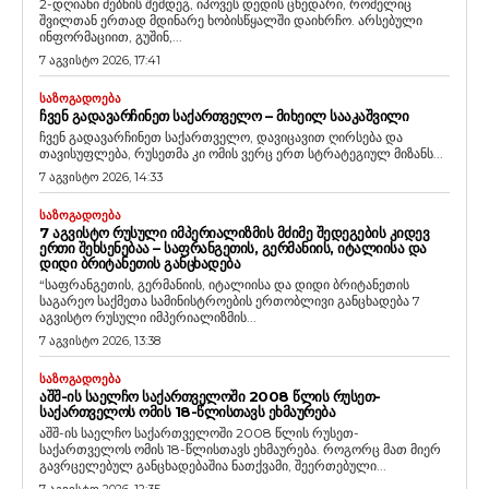
2-დღიანი ძებნის შემდეგ, იპოვეს დედის ცხედარი, რომელიც
შვილთან ერთად მდინარე ხობისწყალში დაიხრჩო. არსებული
ინფორმაციით, გუშინ,...
7 აგვისტო 2026, 17:41
ᲡᲐᲖᲝᲒᲐᲓᲝᲔᲑᲐ
ᲩᲕᲔᲜ ᲒᲐᲓᲐᲕᲐᲠᲩᲘᲜᲔᲗ ᲡᲐᲥᲐᲠᲗᲕᲔᲚᲝ – ᲛᲘᲮᲔᲘᲚ ᲡᲐᲐᲙᲐᲨᲕᲘᲚᲘ
ჩვენ გადავარჩინეთ საქართველო, დავიცავით ღირსება და
თავისუფლება, რუსეთმა კი ომის ვერც ერთ სტრატეგიულ მიზანს...
7 აგვისტო 2026, 14:33
ᲡᲐᲖᲝᲒᲐᲓᲝᲔᲑᲐ
7 ᲐᲒᲕᲘᲡᲢᲝ ᲠᲣᲡᲣᲚᲘ ᲘᲛᲞᲔᲠᲘᲐᲚᲘᲖᲛᲘᲡ ᲛᲫᲘᲛᲔ ᲨᲔᲓᲔᲒᲔᲑᲘᲡ ᲙᲘᲓᲔᲕ
ᲔᲠᲗᲘ ᲨᲔᲮᲡᲔᲜᲔᲑᲐᲐ – ᲡᲐᲤᲠᲐᲜᲒᲔᲗᲘᲡ, ᲒᲔᲠᲛᲐᲜᲘᲘᲡ, ᲘᲢᲐᲚᲘᲘᲡᲐ ᲓᲐ
ᲓᲘᲓᲘ ᲑᲠᲘᲢᲐᲜᲔᲗᲘᲡ ᲒᲐᲜᲪᲮᲐᲓᲔᲑᲐ
“საფრანგეთის, გერმანიის, იტალიისა და დიდი ბრიტანეთის
საგარეო საქმეთა სამინისტროების ერთობლივი განცხადება 7
აგვისტო რუსული იმპერიალიზმის...
7 აგვისტო 2026, 13:38
ᲡᲐᲖᲝᲒᲐᲓᲝᲔᲑᲐ
ᲐᲨᲨ-ᲘᲡ ᲡᲐᲔᲚᲩᲝ ᲡᲐᲥᲐᲠᲗᲕᲔᲚᲝᲨᲘ 2008 ᲬᲚᲘᲡ ᲠᲣᲡᲔᲗ-
ᲡᲐᲥᲐᲠᲗᲕᲔᲚᲝᲡ ᲝᲛᲘᲡ 18-ᲬᲚᲘᲡᲗᲐᲕᲡ ᲔᲮᲛᲐᲣᲠᲔᲑᲐ
აშშ-ის საელჩო საქართველოში 2008 წლის რუსეთ-
საქართველოს ომის 18-წლისთავს ეხმაურება. როგორც მათ მიერ
გავრცელებულ განცხადებაშია ნათქვამი, შეერთებული...
7 აგვისტო 2026, 12:35