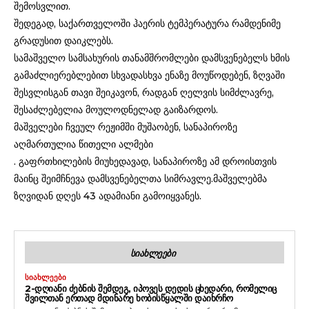
შემოსვლით.
შედეგად, საქართველოში ჰაერის ტემპერატურა რამდენიმე
გრადუსით დაიკლებს.
სამაშველო სამსახურის თანამშრომლები დამსვენებელს ხმის
გამაძლიერებლებით სხვადასხვა ენაზე მოუწოდებენ, ზღვაში
შესვლისგან თავი შეიკავონ, რადგან ღელვის სიმძლავრე,
შესაძლებელია მოულოდნელად გაიზარდოს.
მაშველები ჩვეულ რეჟიმში მუშაობენ, სანაპიროზე
აღმართულია წითელი ალმები
. გაფრთხილების მიუხედავად, სანაპიროზე ამ დროისთვის
მაინც შეიმჩნევა დამსვენებელთა სიმრავლე.მაშველებმა
ზღვიდან დღეს 43 ადამიანი გამოიყვანეს.
ᲡᲘᲐᲮᲚᲔᲔᲑᲘ
ᲡᲘᲐᲮᲚᲔᲔᲑᲘ
2-ᲓᲦᲘᲐᲜᲘ ᲫᲔᲑᲜᲘᲡ ᲨᲔᲛᲓᲔᲒ, ᲘᲞᲝᲕᲔᲡ ᲓᲔᲓᲘᲡ ᲪᲮᲔᲓᲐᲠᲘ, ᲠᲝᲛᲔᲚᲘᲪ
ᲨᲕᲘᲚᲗᲐᲜ ᲔᲠᲗᲐᲓ ᲛᲓᲘᲜᲐᲠᲔ ᲮᲝᲑᲘᲡᲬᲧᲐᲚᲨᲘ ᲓᲐᲘᲮᲠᲩᲝ