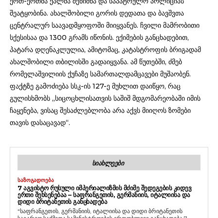
ერთ-ერთმა ქალმა შენიშნა და საპატრულო პოლიციას
შეატყობინა. ახალშობილი გორის დედათა და ბავშვთა
ცენტრალურ საავადმყოფოში მიიყვანეს. ჩვილი მამრობითი
სქესისაა და 1300 გრამს იწონის. ექიმების განცხადებით,
პატარა დღენაკლულია, ამიტომაც, კატასტროფის ბრიგადამ
ახალშობილი თბილისში გადაიყვანა. ამ წუთებში, ძმებ
რომელაშვილიის ქუჩაზე სამართალდამცავები მუშაობენ.
ფაქტზე გამოძიება სსკ-ის ​127-ე მუხლით დაიწყო, რაც
გულისხმობს „სიცოცხლისათვის საშიშ მდგომარეობაში იმის
ჩაყენება, ვისაც შესაძლებლობა არა აქვს მიიღოს ზომები
თავის დასაცავად“.
ᲡᲘᲐᲮᲚᲔᲔᲑᲘ
ᲡᲐᲖᲝᲒᲐᲓᲝᲔᲑᲐ
7 ᲐᲒᲕᲘᲡᲢᲝ ᲠᲣᲡᲣᲚᲘ ᲘᲛᲞᲔᲠᲘᲐᲚᲘᲖᲛᲘᲡ ᲛᲫᲘᲛᲔ ᲨᲔᲓᲔᲒᲔᲑᲘᲡ ᲙᲘᲓᲔᲕ
ᲔᲠᲗᲘ ᲨᲔᲮᲡᲔᲜᲔᲑᲐᲐ – ᲡᲐᲤᲠᲐᲜᲒᲔᲗᲘᲡ, ᲒᲔᲠᲛᲐᲜᲘᲘᲡ, ᲘᲢᲐᲚᲘᲘᲡᲐ ᲓᲐ
ᲓᲘᲓᲘ ᲑᲠᲘᲢᲐᲜᲔᲗᲘᲡ ᲒᲐᲜᲪᲮᲐᲓᲔᲑᲐ
“საფრანგეთის, გერმანიის, იტალიისა და დიდი ბრიტანეთის