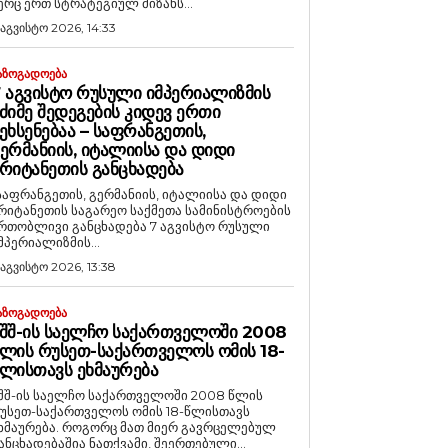
ერც ერთ სტრატეგიულ მიზანს...
 აგვისტო 2026, 14:33
ᲐᲖᲝᲒᲐᲓᲝᲔᲑᲐ
 ᲐᲒᲕᲘᲡᲢᲝ ᲠᲣᲡᲣᲚᲘ ᲘᲛᲞᲔᲠᲘᲐᲚᲘᲖᲛᲘᲡ
ᲫᲘᲛᲔ ᲨᲔᲓᲔᲒᲔᲑᲘᲡ ᲙᲘᲓᲔᲕ ᲔᲠᲗᲘ
ᲔᲮᲡᲔᲜᲔᲑᲐᲐ – ᲡᲐᲤᲠᲐᲜᲒᲔᲗᲘᲡ,
ᲔᲠᲛᲐᲜᲘᲘᲡ, ᲘᲢᲐᲚᲘᲘᲡᲐ ᲓᲐ ᲓᲘᲓᲘ
ᲠᲘᲢᲐᲜᲔᲗᲘᲡ ᲒᲐᲜᲪᲮᲐᲓᲔᲑᲐ
საფრანგეთის, გერმანიის, იტალიისა და დიდი
რიტანეთის საგარეო საქმეთა სამინისტროების
რთობლივი განცხადება 7 აგვისტო რუსული
მპერიალიზმის...
 აგვისტო 2026, 13:38
ᲐᲖᲝᲒᲐᲓᲝᲔᲑᲐ
ᲨᲨ-ᲘᲡ ᲡᲐᲔᲚᲩᲝ ᲡᲐᲥᲐᲠᲗᲕᲔᲚᲝᲨᲘ 2008
ᲚᲘᲡ ᲠᲣᲡᲔᲗ-ᲡᲐᲥᲐᲠᲗᲕᲔᲚᲝᲡ ᲝᲛᲘᲡ 18-
ᲚᲘᲡᲗᲐᲕᲡ ᲔᲮᲛᲐᲣᲠᲔᲑᲐ
შშ-ის საელჩო საქართველოში 2008 წლის
უსეთ-საქართველოს ომის 18-წლისთავს
რება. როგორც მათ მიერ გავრცელებულ
ანცხადებაშია ნათქვამი, შეერთებული...