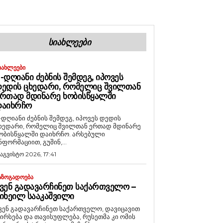
ᲡᲘᲐᲮᲚᲔᲔᲑᲘ
ᲘᲐᲮᲚᲔᲔᲑᲘ
-ᲓᲦᲘᲐᲜᲘ ᲫᲔᲑᲜᲘᲡ ᲨᲔᲛᲓᲔᲒ, ᲘᲞᲝᲕᲔᲡ
ᲔᲓᲘᲡ ᲪᲮᲔᲓᲐᲠᲘ, ᲠᲝᲛᲔᲚᲘᲪ ᲨᲕᲘᲚᲗᲐᲜ
ᲠᲗᲐᲓ ᲛᲓᲘᲜᲐᲠᲔ ᲮᲝᲑᲘᲡᲬᲧᲐᲚᲨᲘ
ᲓᲐᲘᲮᲠᲩᲝ
-დღიანი ძებნის შემდეგ, იპოვეს დედის
ხედარი, რომელიც შვილთან ერთად მდინარე
ობისწყალში დაიხრჩო. არსებული
ნფორმაციით, გუშინ,...
 აგვისტო 2026, 17:41
ᲐᲖᲝᲒᲐᲓᲝᲔᲑᲐ
ᲕᲔᲜ ᲒᲐᲓᲐᲕᲐᲠᲩᲘᲜᲔᲗ ᲡᲐᲥᲐᲠᲗᲕᲔᲚᲝ –
ᲘᲮᲔᲘᲚ ᲡᲐᲐᲙᲐᲨᲕᲘᲚᲘ
ვენ გადავარჩინეთ საქართველო, დავიცავით
ირსება და თავისუფლება, რუსეთმა კი ომის