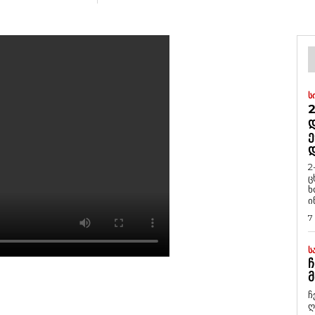
Ს
2
Დ
Ე
2
ც
ხ
ი
7
Ს
Ჩ
Მ
ჩ
ღ