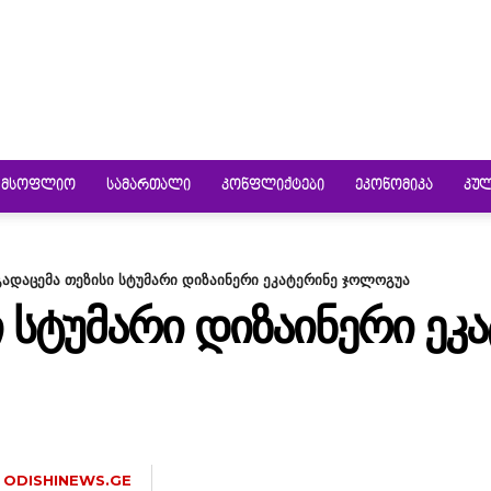
ᲛᲡᲝᲤᲚᲘᲝ
ᲡᲐᲛᲐᲠᲗᲐᲚᲘ
ᲙᲝᲜᲤᲚᲘᲥᲢᲔᲑᲘ
ᲔᲙᲝᲜᲝᲛᲘᲙᲐ
ᲙᲣ
გადაცემა თეზისი სტუმარი დიზაინერი ეკატერინე ჯოლოგუა
 ᲡᲢᲣᲛᲐᲠᲘ ᲓᲘᲖᲐᲘᲜᲔᲠᲘ ᲔᲙ
ODISHINEWS.GE