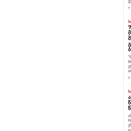
ვ
7
Ს
7
Მ
Შ
Გ
Ბ
“
ბ
ე
ი
7
Ს
Ა
Წ
Წ
ა
რ
ეხმაუ
გ