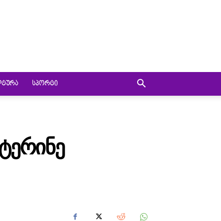
ᲚᲢᲣᲠᲐ
ᲡᲞᲝᲠᲢᲘ
ᲐᲢᲔᲠᲘᲜᲔ