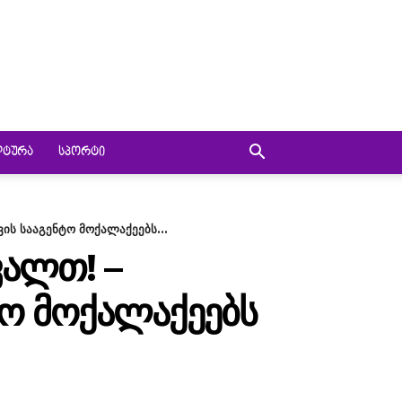
ᲚᲢᲣᲠᲐ
ᲡᲞᲝᲠᲢᲘ
ის სააგენტო მოქალაქეებს...
ᲕᲐᲚᲗ! –
ᲢᲝ ᲛᲝᲥᲐᲚᲐᲥᲔᲔᲑᲡ