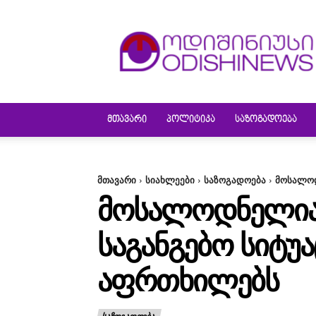
ODISHINEWS
ᲛᲗᲐᲕᲐᲠᲘ
ᲞᲝᲚᲘᲢᲘᲙᲐ
ᲡᲐᲖᲝᲒᲐᲓᲝᲔᲑᲐ
მთავარი
სიახლეები
საზოგადოება
მოსალოდ
ᲛᲝᲡᲐᲚᲝᲓᲜᲔᲚᲘᲐ Შ
ᲡᲐᲒᲐᲜᲒᲔᲑᲝ ᲡᲘᲢᲣ
ᲐᲤᲠᲗᲮᲘᲚᲔᲑᲡ