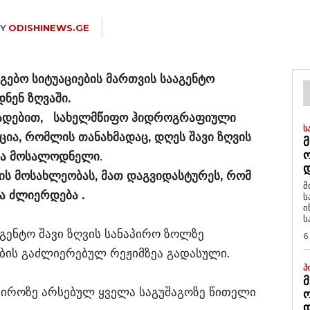
Y
ODISHINEWS.GE
ებო სიტუაციების მართვის სააგენტო
ნენ ზღვაში.
ნცხადებით, სახელმწიფო ჰიდროგრაფიული
Ს
ია, რომლის თანახმადაც, დღეს შავი ზღვის
Მ
ია მოსალოდნელი
.
Დ
იის მოსახლეობას, მათ დაგვიდასტურეს, რომ
მ
ა ძლიერდება .
ს
ი
ს
აგენტო შავი ზღვის სანაპირო ზოლზე
6
ბის გაძლიერებულ რეჟიმზეა გადასული.
Პ
Მ
აპიროზე არსებულ ყველა საგუშაგოზე წითელი
Ო
Დ