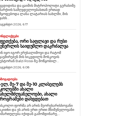
უგდიდისა და ცაიშის მიტროპოლიტი გერასიმე
პარქიის სამღვდელოებასთან ერთად
მყოფებოდა ლანა ლატარიას სახლში, მის
ჯახს...
 აგვისტო 2026, 6:17
ᲝᲜᲤᲚᲘᲥᲢᲔᲑᲘ
ᲤᲔᲗᲥᲔᲑᲐ, ᲝᲠᲘ ᲡᲐᲤᲚᲐᲕᲘ ᲓᲐ ᲠᲣᲡᲘ
ᲒᲔᲜᲔᲠᲚᲘᲡ ᲡᲐᲘᲓᲣᲛᲚᲝ ᲓᲐᲙᲠᲫᲐᲚᲕᲐ
ინ იყო იგორ ერუსალიმოვი და რატომ
კავშირებენ მის სიკვდილს მოსკოვის
ესტორან Balzi Rossi-ზე მოწყობილ...
 აგვისტო 2026, 6:08
ᲐᲖᲝᲒᲐᲓᲝᲔᲑᲐ
-ᲔᲚ, ᲛᲔ-7 ᲓᲐ ᲛᲔ-10 ᲙᲚᲐᲡᲔᲚᲔᲑᲡ
ᲙᲝᲚᲔᲑᲨᲘ ᲐᲮᲐᲚᲘ
ᲐᲮᲔᲚᲛᲫᲦᲕᲐᲜᲔᲚᲝᲔᲑᲘ, ᲐᲮᲐᲚᲘ
ᲠᲝᲒᲠᲐᲛᲔᲑᲘ ᲓᲐᲮᲕᲓᲔᲑᲐᲗ
ასკოლო ფორმა არ არის მეორეხარისხოვანი
აკითხი და ეს არის ერთ-ერთი მნიშვნელოვანი
იმართულება იქიდან გამომდინარე,...