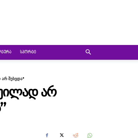
ᲚᲢᲣᲠᲐ
ᲡᲞᲝᲠᲢᲘ
 არ შეხვდა"
ᲧᲣᲘᲚᲐᲓ ᲐᲠ
”