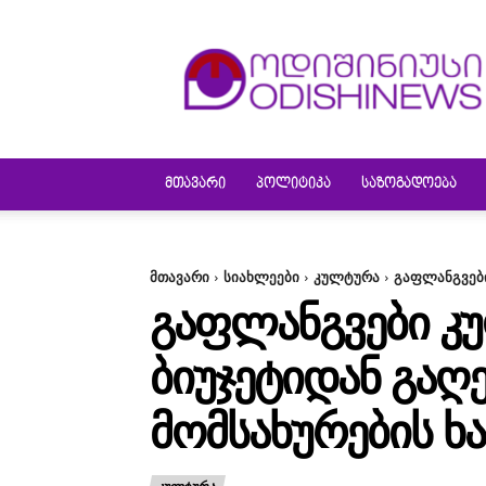
ODISHINEWS
ᲛᲗᲐᲕᲐᲠᲘ
ᲞᲝᲚᲘᲢᲘᲙᲐ
ᲡᲐᲖᲝᲒᲐᲓᲝᲔᲑᲐ
მთავარი
სიახლეები
კულტურა
გაფლანგვები
ᲒᲐᲤᲚᲐᲜᲒᲕᲔᲑᲘ Კ
ᲑᲘᲣᲯᲔᲢᲘᲓᲐᲜ ᲒᲐ
ᲛᲝᲛᲡᲐᲮᲣᲠᲔᲑᲘᲡ Ხ