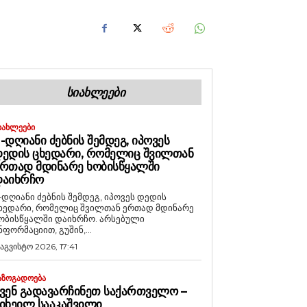
ᲡᲘᲐᲮᲚᲔᲔᲑᲘ
ᲘᲐᲮᲚᲔᲔᲑᲘ
-ᲓᲦᲘᲐᲜᲘ ᲫᲔᲑᲜᲘᲡ ᲨᲔᲛᲓᲔᲒ, ᲘᲞᲝᲕᲔᲡ
ᲔᲓᲘᲡ ᲪᲮᲔᲓᲐᲠᲘ, ᲠᲝᲛᲔᲚᲘᲪ ᲨᲕᲘᲚᲗᲐᲜ
ᲠᲗᲐᲓ ᲛᲓᲘᲜᲐᲠᲔ ᲮᲝᲑᲘᲡᲬᲧᲐᲚᲨᲘ
ᲓᲐᲘᲮᲠᲩᲝ
-დღიანი ძებნის შემდეგ, იპოვეს დედის
ხედარი, რომელიც შვილთან ერთად მდინარე
ობისწყალში დაიხრჩო. არსებული
ნფორმაციით, გუშინ,...
 აგვისტო 2026, 17:41
ᲐᲖᲝᲒᲐᲓᲝᲔᲑᲐ
ᲕᲔᲜ ᲒᲐᲓᲐᲕᲐᲠᲩᲘᲜᲔᲗ ᲡᲐᲥᲐᲠᲗᲕᲔᲚᲝ –
ᲘᲮᲔᲘᲚ ᲡᲐᲐᲙᲐᲨᲕᲘᲚᲘ