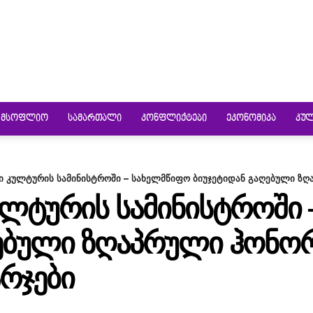
ᲛᲡᲝᲤᲚᲘᲝ
ᲡᲐᲛᲐᲠᲗᲐᲚᲘ
ᲙᲝᲜᲤᲚᲘᲥᲢᲔᲑᲘ
ᲔᲙᲝᲜᲝᲛᲘᲙᲐ
ᲙᲣ
 კულტურის სამინისტროში – სახელმწიფო ბიუჯეტიდან გაღებული ზღა
ᲣᲚᲢᲣᲠᲘᲡ ᲡᲐᲛᲘᲜᲘᲡᲢᲠᲝᲨᲘ 
ᲦᲔᲑᲣᲚᲘ ᲖᲦᲐᲞᲠᲣᲚᲘ ᲰᲝᲜᲝ
ᲐᲠᲯᲔᲑᲘ