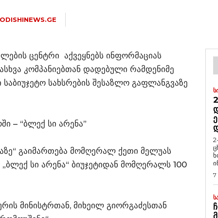
ODISHINEWS.GE
ვლების ცენტრი აქვეყნებს ინფორმაციას
ასხვა კომპანიებთან დადებული რამდენიმე
ი საბიუჯეტო სახსრების შესაზლო გაფლანგვაზე
Ს
2
Დ
Ე
ი – “ბლექ სი არენა”
2
ც
ნაზე“ გაიმართება მომღერალ ქეთი მელუას
ხ
ი
 „ბლექ სი არენა“ ბიუჯეტიდან მომღერალს 100
7
Ს
რის მინისტრთან, მიხეილ გიორგაძესთან
Ჩ
Მ