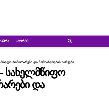
ᲚᲢᲣᲠᲐ
ᲡᲞᲝᲠᲢᲘ
პრული ჰონორარები და მომსახურების ხარჯები
– ᲡᲐᲮᲔᲚᲛᲬᲘᲤᲝ
ᲠᲐᲠᲔᲑᲘ ᲓᲐ