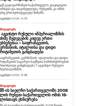
ვენ გადავარჩინეთ საქართველო, დავიცავით
ირსება და თავისუფლება, რუსეთმა კი ომის
ერც ერთ სტრატეგიულ მიზანს...
 აგვისტო 2026, 14:33
ᲐᲖᲝᲒᲐᲓᲝᲔᲑᲐ
 ᲐᲒᲕᲘᲡᲢᲝ ᲠᲣᲡᲣᲚᲘ ᲘᲛᲞᲔᲠᲘᲐᲚᲘᲖᲛᲘᲡ
ᲫᲘᲛᲔ ᲨᲔᲓᲔᲒᲔᲑᲘᲡ ᲙᲘᲓᲔᲕ ᲔᲠᲗᲘ
ᲔᲮᲡᲔᲜᲔᲑᲐᲐ – ᲡᲐᲤᲠᲐᲜᲒᲔᲗᲘᲡ,
ᲔᲠᲛᲐᲜᲘᲘᲡ, ᲘᲢᲐᲚᲘᲘᲡᲐ ᲓᲐ ᲓᲘᲓᲘ
ᲠᲘᲢᲐᲜᲔᲗᲘᲡ ᲒᲐᲜᲪᲮᲐᲓᲔᲑᲐ
საფრანგეთის, გერმანიის, იტალიისა და დიდი
რიტანეთის საგარეო საქმეთა სამინისტროების
რთობლივი განცხადება 7 აგვისტო რუსული
მპერიალიზმის...
 აგვისტო 2026, 13:38
ᲐᲖᲝᲒᲐᲓᲝᲔᲑᲐ
ᲨᲨ-ᲘᲡ ᲡᲐᲔᲚᲩᲝ ᲡᲐᲥᲐᲠᲗᲕᲔᲚᲝᲨᲘ 2008
ᲚᲘᲡ ᲠᲣᲡᲔᲗ-ᲡᲐᲥᲐᲠᲗᲕᲔᲚᲝᲡ ᲝᲛᲘᲡ 18-
ᲚᲘᲡᲗᲐᲕᲡ ᲔᲮᲛᲐᲣᲠᲔᲑᲐ
შშ-ის საელჩო საქართველოში 2008 წლის