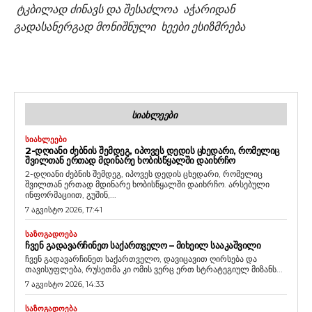
ტკბილად ძინავს და შესაძლოა აჭარიდან
გადასანერგად მონიშნული ხეები ესიზმრება
ᲡᲘᲐᲮᲚᲔᲔᲑᲘ
ᲡᲘᲐᲮᲚᲔᲔᲑᲘ
2-ᲓᲦᲘᲐᲜᲘ ᲫᲔᲑᲜᲘᲡ ᲨᲔᲛᲓᲔᲒ, ᲘᲞᲝᲕᲔᲡ ᲓᲔᲓᲘᲡ ᲪᲮᲔᲓᲐᲠᲘ, ᲠᲝᲛᲔᲚᲘᲪ
ᲨᲕᲘᲚᲗᲐᲜ ᲔᲠᲗᲐᲓ ᲛᲓᲘᲜᲐᲠᲔ ᲮᲝᲑᲘᲡᲬᲧᲐᲚᲨᲘ ᲓᲐᲘᲮᲠᲩᲝ
2-დღიანი ძებნის შემდეგ, იპოვეს დედის ცხედარი, რომელიც
შვილთან ერთად მდინარე ხობისწყალში დაიხრჩო. არსებული
ინფორმაციით, გუშინ,...
7 აგვისტო 2026, 17:41
ᲡᲐᲖᲝᲒᲐᲓᲝᲔᲑᲐ
ᲩᲕᲔᲜ ᲒᲐᲓᲐᲕᲐᲠᲩᲘᲜᲔᲗ ᲡᲐᲥᲐᲠᲗᲕᲔᲚᲝ – ᲛᲘᲮᲔᲘᲚ ᲡᲐᲐᲙᲐᲨᲕᲘᲚᲘ
ჩვენ გადავარჩინეთ საქართველო, დავიცავით ღირსება და
თავისუფლება, რუსეთმა კი ომის ვერც ერთ სტრატეგიულ მიზანს...
7 აგვისტო 2026, 14:33
ᲡᲐᲖᲝᲒᲐᲓᲝᲔᲑᲐ