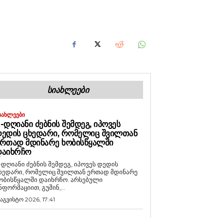
ᲡᲘᲐᲮᲚᲔᲔᲑᲘ
ᲘᲐᲮᲚᲔᲔᲑᲘ
-ᲓᲦᲘᲐᲜᲘ ᲫᲔᲑᲜᲘᲡ ᲨᲔᲛᲓᲔᲒ, ᲘᲞᲝᲕᲔᲡ
ᲔᲓᲘᲡ ᲪᲮᲔᲓᲐᲠᲘ, ᲠᲝᲛᲔᲚᲘᲪ ᲨᲕᲘᲚᲗᲐᲜ
ᲠᲗᲐᲓ ᲛᲓᲘᲜᲐᲠᲔ ᲮᲝᲑᲘᲡᲬᲧᲐᲚᲨᲘ
ᲓᲐᲘᲮᲠᲩᲝ
-დღიანი ძებნის შემდეგ, იპოვეს დედის
ხედარი, რომელიც შვილთან ერთად მდინარე
ობისწყალში დაიხრჩო. არსებული
ნფორმაციით, გუშინ,...
 აგვისტო 2026, 17:41