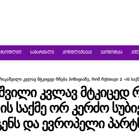
ᲛᲡᲝᲤᲚᲘᲝ
ᲡᲐᲛᲐᲠᲗᲐᲚᲘ
ᲙᲝᲜᲤᲚᲘᲥᲢᲔᲑᲘ
ᲔᲙᲝᲜᲝᲛᲘᲙᲐ
ᲙᲣ
რიკაშვილი კვლავ მტკიცედ რჩება პოზიციაზე, რომ რუსთავი 2 -ის საქმ
ᲨᲕᲘᲚᲘ ᲙᲕᲚᲐᲕ ᲛᲢᲙᲘᲪᲔᲓ ᲠᲩ
ᲘᲡ ᲡᲐᲥᲛᲔ ᲝᲠ ᲙᲔᲠᲫᲝ ᲡᲣᲑ
ᲔᲜᲡ ᲓᲐ ᲔᲕᲠᲝᲞᲔᲚᲘ ᲞᲐᲠᲢᲜ