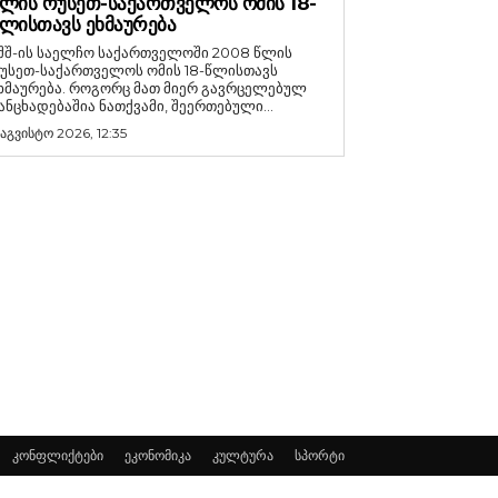
ᲚᲘᲡ ᲠᲣᲡᲔᲗ-ᲡᲐᲥᲐᲠᲗᲕᲔᲚᲝᲡ ᲝᲛᲘᲡ 18-
ᲚᲘᲡᲗᲐᲕᲡ ᲔᲮᲛᲐᲣᲠᲔᲑᲐ
შშ-ის საელჩო საქართველოში 2008 წლის
უსეთ-საქართველოს ომის 18-წლისთავს
რება. როგორც მათ მიერ გავრცელებულ
ანცხადებაშია ნათქვამი, შეერთებული...
 აგვისტო 2026, 12:35
კონფლიქტები
ეკონომიკა
კულტურა
სპორტი