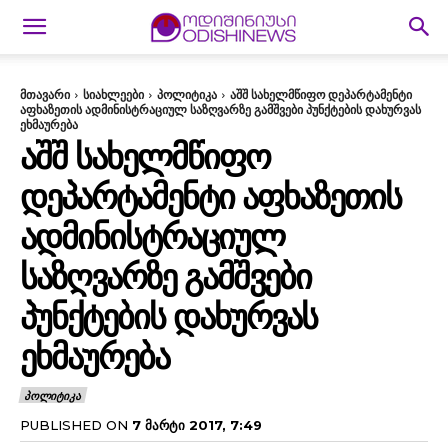
მთავარი
სიახლეები
პოლიტიკა
აშშ სახელმწიფო დეპარტამენტი
აფხაზეთის ადმინისტრაციულ საზღვარზე გამშვები პუნქტების დახურვას
ეხმაურება
ᲐᲨᲨ ᲡᲐᲮᲔᲚᲛᲬᲘᲤᲝ
ᲓᲔᲞᲐᲠᲢᲐᲛᲔᲜᲢᲘ ᲐᲤᲮᲐᲖᲔᲗᲘᲡ
ᲐᲓᲛᲘᲜᲘᲡᲢᲠᲐᲪᲘᲣᲚ
ᲡᲐᲖᲦᲕᲐᲠᲖᲔ ᲒᲐᲛᲨᲕᲔᲑᲘ
ᲞᲣᲜᲥᲢᲔᲑᲘᲡ ᲓᲐᲮᲣᲠᲕᲐᲡ
ᲔᲮᲛᲐᲣᲠᲔᲑᲐ
ᲞᲝᲚᲘᲢᲘᲙᲐ
PUBLISHED ON
7 ᲛᲐᲠᲢᲘ 2017, 7:49