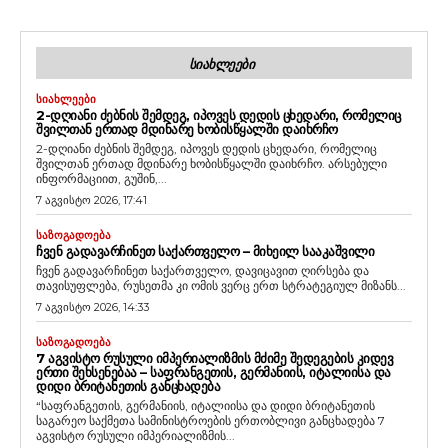
ᲡᲘᲐᲮᲚᲔᲔᲑᲘ
ᲡᲘᲐᲮᲚᲔᲔᲑᲘ
2-ᲓᲦᲘᲐᲜᲘ ᲫᲔᲑᲜᲘᲡ ᲨᲔᲛᲓᲔᲒ, ᲘᲞᲝᲕᲔᲡ ᲓᲔᲓᲘᲡ ᲪᲮᲔᲓᲐᲠᲘ, ᲠᲝᲛᲔᲚᲘᲪ
ᲨᲕᲘᲚᲗᲐᲜ ᲔᲠᲗᲐᲓ ᲛᲓᲘᲜᲐᲠᲔ ᲮᲝᲑᲘᲡᲬᲧᲐᲚᲨᲘ ᲓᲐᲘᲮᲠᲩᲝ
2-დღიანი ძებნის შემდეგ, იპოვეს დედის ცხედარი, რომელიც
შვილთან ერთად მდინარე ხობისწყალში დაიხრჩო. არსებული
ინფორმაციით, გუშინ,...
7 აგვისტო 2026, 17:41
ᲡᲐᲖᲝᲒᲐᲓᲝᲔᲑᲐ
ᲩᲕᲔᲜ ᲒᲐᲓᲐᲕᲐᲠᲩᲘᲜᲔᲗ ᲡᲐᲥᲐᲠᲗᲕᲔᲚᲝ – ᲛᲘᲮᲔᲘᲚ ᲡᲐᲐᲙᲐᲨᲕᲘᲚᲘ
ჩვენ გადავარჩინეთ საქართველო, დავიცავით ღირსება და
თავისუფლება, რუსეთმა კი ომის ვერც ერთ სტრატეგიულ მიზანს...
7 აგვისტო 2026, 14:33
ᲡᲐᲖᲝᲒᲐᲓᲝᲔᲑᲐ
7 ᲐᲒᲕᲘᲡᲢᲝ ᲠᲣᲡᲣᲚᲘ ᲘᲛᲞᲔᲠᲘᲐᲚᲘᲖᲛᲘᲡ ᲛᲫᲘᲛᲔ ᲨᲔᲓᲔᲒᲔᲑᲘᲡ ᲙᲘᲓᲔᲕ
ᲔᲠᲗᲘ ᲨᲔᲮᲡᲔᲜᲔᲑᲐᲐ – ᲡᲐᲤᲠᲐᲜᲒᲔᲗᲘᲡ, ᲒᲔᲠᲛᲐᲜᲘᲘᲡ, ᲘᲢᲐᲚᲘᲘᲡᲐ ᲓᲐ
ᲓᲘᲓᲘ ᲑᲠᲘᲢᲐᲜᲔᲗᲘᲡ ᲒᲐᲜᲪᲮᲐᲓᲔᲑᲐ
“საფრანგეთის, გერმანიის, იტალიისა და დიდი ბრიტანეთის
საგარეო საქმეთა სამინისტროების ერთობლივი განცხადება 7
აგვისტო რუსული იმპერიალიზმის...