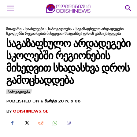
მთავარი
სიახლეები
საზოგადოება
საგაზაფხულო არდადეგები
სკოლებში რეგიონების მიხედვით სხადასხვა დროს გამოცხადდება
ᲡᲐᲒᲐᲖᲐᲤᲮᲣᲚᲝ ᲐᲠᲓᲐᲓᲔᲒᲔᲑᲘ
ᲡᲙᲝᲚᲔᲑᲨᲘ ᲠᲔᲒᲘᲝᲜᲔᲑᲘᲡ
ᲛᲘᲮᲔᲓᲕᲘᲗ ᲡᲮᲐᲓᲐᲡᲮᲕᲐ ᲓᲠᲝᲡ
ᲒᲐᲛᲝᲪᲮᲐᲓᲓᲔᲑᲐ
ᲡᲐᲖᲝᲒᲐᲓᲝᲔᲑᲐ
PUBLISHED ON
6 ᲛᲐᲠᲢᲘ 2017, 9:08
BY
ODISHINEWS.GE