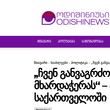
ODISHINEWS
ᲛᲗᲐᲕᲐᲠᲘ
ᲞᲝᲚᲘᲢᲘᲙᲐ
ᲡᲐᲖᲝᲒᲐᲓᲝᲔᲑᲐ
მთავარი
სიახლეები
პოლიტიკა
,,ჩვენ გან
,,ᲩᲕᲔᲜ ᲒᲐᲜᲕᲐᲒᲠ
ᲛᲮᲐᲠᲓᲐᲭᲔᲠᲐᲡ“ –
ᲡᲐᲥᲐᲠᲗᲕᲔᲚᲝᲨᲘ