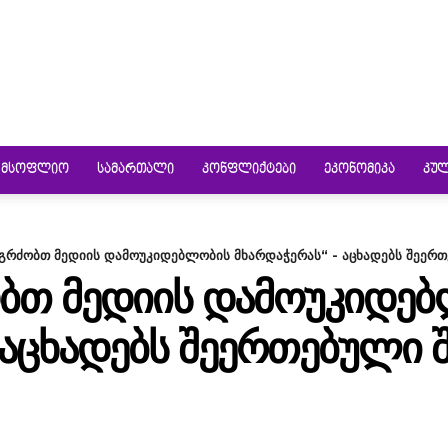
ᲛᲡᲝᲤᲚᲘᲝ
ᲡᲐᲛᲐᲠᲗᲐᲚᲘ
ᲙᲝᲜᲤᲚᲘᲥᲢᲔᲑᲘ
ᲔᲙᲝᲜᲝᲛᲘᲙᲐ
ᲙᲣ
ვაგრძობთ მედიის დამოუკიდებლობის მხარდაჭერას“ - აცხადებს შეე
ᲫᲝᲑᲗ ᲛᲔᲓᲘᲘᲡ ᲓᲐᲛᲝᲣᲙᲘᲓᲔ
 ᲐᲪᲮᲐᲓᲔᲑᲡ ᲨᲔᲔᲠᲗᲔᲑᲣᲚᲘ 