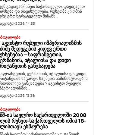
ვენ გადავარჩინეთ საქართველო, დავიცავით
ირსება და თავისუფლება, რუსეთმა კი ომის
ერც ერთ სტრატეგიულ მიზანს...
 აგვისტო 2026, 14:33
ᲐᲖᲝᲒᲐᲓᲝᲔᲑᲐ
 ᲐᲒᲕᲘᲡᲢᲝ ᲠᲣᲡᲣᲚᲘ ᲘᲛᲞᲔᲠᲘᲐᲚᲘᲖᲛᲘᲡ
ᲫᲘᲛᲔ ᲨᲔᲓᲔᲒᲔᲑᲘᲡ ᲙᲘᲓᲔᲕ ᲔᲠᲗᲘ
ᲔᲮᲡᲔᲜᲔᲑᲐᲐ – ᲡᲐᲤᲠᲐᲜᲒᲔᲗᲘᲡ,
ᲔᲠᲛᲐᲜᲘᲘᲡ, ᲘᲢᲐᲚᲘᲘᲡᲐ ᲓᲐ ᲓᲘᲓᲘ
ᲠᲘᲢᲐᲜᲔᲗᲘᲡ ᲒᲐᲜᲪᲮᲐᲓᲔᲑᲐ
საფრანგეთის, გერმანიის, იტალიისა და დიდი
რიტანეთის საგარეო საქმეთა სამინისტროების
რთობლივი განცხადება 7 აგვისტო რუსული
მპერიალიზმის...
 აგვისტო 2026, 13:38
ᲐᲖᲝᲒᲐᲓᲝᲔᲑᲐ
ᲨᲨ-ᲘᲡ ᲡᲐᲔᲚᲩᲝ ᲡᲐᲥᲐᲠᲗᲕᲔᲚᲝᲨᲘ 2008
ᲚᲘᲡ ᲠᲣᲡᲔᲗ-ᲡᲐᲥᲐᲠᲗᲕᲔᲚᲝᲡ ᲝᲛᲘᲡ 18-
ᲚᲘᲡᲗᲐᲕᲡ ᲔᲮᲛᲐᲣᲠᲔᲑᲐ
შშ-ის საელჩო საქართველოში 2008 წლის