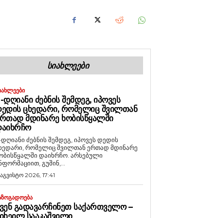
ᲡᲘᲐᲮᲚᲔᲔᲑᲘ
ᲘᲐᲮᲚᲔᲔᲑᲘ
-ᲓᲦᲘᲐᲜᲘ ᲫᲔᲑᲜᲘᲡ ᲨᲔᲛᲓᲔᲒ, ᲘᲞᲝᲕᲔᲡ
ᲔᲓᲘᲡ ᲪᲮᲔᲓᲐᲠᲘ, ᲠᲝᲛᲔᲚᲘᲪ ᲨᲕᲘᲚᲗᲐᲜ
ᲠᲗᲐᲓ ᲛᲓᲘᲜᲐᲠᲔ ᲮᲝᲑᲘᲡᲬᲧᲐᲚᲨᲘ
ᲓᲐᲘᲮᲠᲩᲝ
-დღიანი ძებნის შემდეგ, იპოვეს დედის
ხედარი, რომელიც შვილთან ერთად მდინარე
ობისწყალში დაიხრჩო. არსებული
ნფორმაციით, გუშინ,...
 აგვისტო 2026, 17:41
ᲐᲖᲝᲒᲐᲓᲝᲔᲑᲐ
ᲕᲔᲜ ᲒᲐᲓᲐᲕᲐᲠᲩᲘᲜᲔᲗ ᲡᲐᲥᲐᲠᲗᲕᲔᲚᲝ –
ᲘᲮᲔᲘᲚ ᲡᲐᲐᲙᲐᲨᲕᲘᲚᲘ