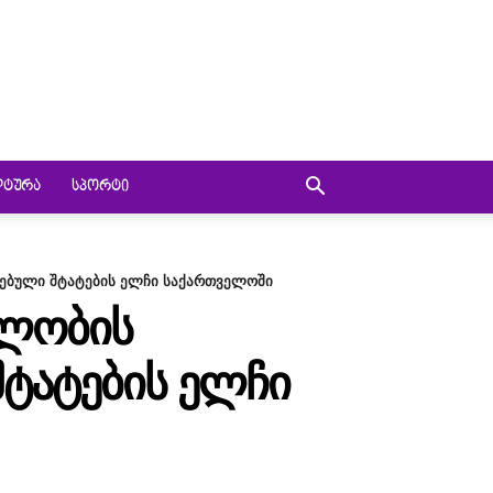
ᲚᲢᲣᲠᲐ
ᲡᲞᲝᲠᲢᲘ
რთებული შტატების ელჩი საქართველოში
ᲑᲚᲝᲑᲘᲡ
ᲨᲢᲐᲢᲔᲑᲘᲡ ᲔᲚᲩᲘ