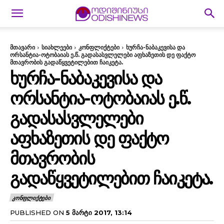
მთავარი
სიახლეები
კონფლიქტები
ხურჩა-ნაბაკევისა და
ორსანტია-ოტობაიას ე.წ. გადასასვლელები აფხაზეთის დე ფაქტო
მთავრობის გადაწყვეტილებით ჩაიკეტა.
ᲮᲣᲠᲩᲐ-ᲜᲐᲑᲐᲙᲔᲕᲘᲡᲐ ᲓᲐ
ᲝᲠᲡᲐᲜᲢᲘᲐ-ᲝᲢᲝᲑᲐᲘᲐᲡ Ე.Წ.
ᲒᲐᲓᲐᲡᲐᲡᲕᲚᲔᲚᲔᲑᲘ
ᲐᲤᲮᲐᲖᲔᲗᲘᲡ ᲓᲔ ᲤᲐᲥᲢᲝ
ᲛᲗᲐᲕᲠᲝᲑᲘᲡ
ᲒᲐᲓᲐᲬᲧᲕᲔᲢᲘᲚᲔᲑᲘᲗ ᲩᲐᲘᲙᲔᲢᲐ.
ᲙᲝᲜᲤᲚᲘᲥᲢᲔᲑᲘ
PUBLISHED ON
5 ᲛᲐᲠᲢᲘ 2017, 13:14