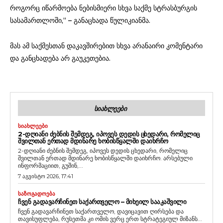
როგორც იწარმოება ნებისმიერი სხვა საქმე სტრასბურგის
სასამართლოში,“ – განაცხადა წულიკიანმა.
მას ამ საქმესთან დაკავშირებით სხვა არანაირი კომენტარი
და განცხადება არ გაუკეთებია.
ᲡᲘᲐᲮᲚᲔᲔᲑᲘ
ᲡᲘᲐᲮᲚᲔᲔᲑᲘ
2-ᲓᲦᲘᲐᲜᲘ ᲫᲔᲑᲜᲘᲡ ᲨᲔᲛᲓᲔᲒ, ᲘᲞᲝᲕᲔᲡ ᲓᲔᲓᲘᲡ ᲪᲮᲔᲓᲐᲠᲘ, ᲠᲝᲛᲔᲚᲘᲪ
ᲨᲕᲘᲚᲗᲐᲜ ᲔᲠᲗᲐᲓ ᲛᲓᲘᲜᲐᲠᲔ ᲮᲝᲑᲘᲡᲬᲧᲐᲚᲨᲘ ᲓᲐᲘᲮᲠᲩᲝ
2-დღიანი ძებნის შემდეგ, იპოვეს დედის ცხედარი, რომელიც
შვილთან ერთად მდინარე ხობისწყალში დაიხრჩო. არსებული
ინფორმაციით, გუშინ,...
7 აგვისტო 2026, 17:41
ᲡᲐᲖᲝᲒᲐᲓᲝᲔᲑᲐ
ᲩᲕᲔᲜ ᲒᲐᲓᲐᲕᲐᲠᲩᲘᲜᲔᲗ ᲡᲐᲥᲐᲠᲗᲕᲔᲚᲝ – ᲛᲘᲮᲔᲘᲚ ᲡᲐᲐᲙᲐᲨᲕᲘᲚᲘ
ჩვენ გადავარჩინეთ საქართველო, დავიცავით ღირსება და
თავისუფლება, რუსეთმა კი ომის ვერც ერთ სტრატეგიულ მიზანს...