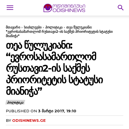
მთავარი
სიახლეები
პოლიტიკა
თეა წულუკიანი:
"ევროსასამართლომ რუსთავი2-ის საქმეს პრიორიტეტის სტატუსი
მიანიჭა"
ᲗᲔᲐ ᲬᲣᲚᲣᲙᲘᲐᲜᲘ:
“ᲔᲕᲠᲝᲡᲐᲡᲐᲛᲐᲠᲗᲚᲝᲛ
ᲠᲣᲡᲗᲐᲕᲘ2-ᲘᲡ ᲡᲐᲥᲛᲔᲡ
ᲞᲠᲘᲝᲠᲘᲢᲔᲢᲘᲡ ᲡᲢᲐᲢᲣᲡᲘ
ᲛᲘᲐᲜᲘᲭᲐ”
ᲞᲝᲚᲘᲢᲘᲙᲐ
PUBLISHED ON
3 ᲛᲐᲠᲢᲘ 2017, 19:10
BY
ODISHINEWS.GE