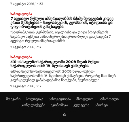
7 აგვისტო 2026, 14:33
ᲡᲐᲖᲝᲒᲐᲓᲝᲔᲑᲐ
7 ᲐᲒᲕᲘᲡᲢᲝ ᲠᲣᲡᲣᲚᲘ ᲘᲛᲞᲔᲠᲘᲐᲚᲘᲖᲛᲘᲡ ᲛᲫᲘᲛᲔ ᲨᲔᲓᲔᲒᲔᲑᲘᲡ ᲙᲘᲓᲔᲕ
ᲔᲠᲗᲘ ᲨᲔᲮᲡᲔᲜᲔᲑᲐᲐ – ᲡᲐᲤᲠᲐᲜᲒᲔᲗᲘᲡ, ᲒᲔᲠᲛᲐᲜᲘᲘᲡ, ᲘᲢᲐᲚᲘᲘᲡᲐ ᲓᲐ
ᲓᲘᲓᲘ ᲑᲠᲘᲢᲐᲜᲔᲗᲘᲡ ᲒᲐᲜᲪᲮᲐᲓᲔᲑᲐ
“საფრანგეთის, გერმანიის, იტალიისა და დიდი ბრიტანეთის
საგარეო საქმეთა სამინისტროების ერთობლივი განცხადება 7
აგვისტო რუსული იმპერიალიზმის...
7 აგვისტო 2026, 13:38
ᲡᲐᲖᲝᲒᲐᲓᲝᲔᲑᲐ
ᲐᲨᲨ-ᲘᲡ ᲡᲐᲔᲚᲩᲝ ᲡᲐᲥᲐᲠᲗᲕᲔᲚᲝᲨᲘ 2008 ᲬᲚᲘᲡ ᲠᲣᲡᲔᲗ-
ᲡᲐᲥᲐᲠᲗᲕᲔᲚᲝᲡ ᲝᲛᲘᲡ 18-ᲬᲚᲘᲡᲗᲐᲕᲡ ᲔᲮᲛᲐᲣᲠᲔᲑᲐ
აშშ-ის საელჩო საქართველოში 2008 წლის რუსეთ-
საქართველოს ომის 18-წლისთავს ეხმაურება. როგორც მათ მიერ
გავრცელებულ განცხადებაშია ნათქვამი, შეერთებული...
7 აგვისტო 2026, 12:35
მთავარი
პოლიტიკა
საზოგადოება
მსოფლიო
სამართალი
კონფლიქტები
ეკონომიკა
კულტურა
სპორტი
©