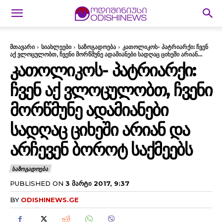
მთავარი
სიახლეები
საზოგადოება
კათოლიკოს- პატრიარქი: ჩვენ
აქ ვლოცულობთ, ჩვენი მორწმუნე ადამიანები სადღაც ციხეში არიან...
ᲙᲐᲗᲝᲚᲘᲙᲝᲡ- ᲞᲐᲢᲠᲘᲐᲠᲥᲘ:
ᲩᲕᲔᲜ ᲐᲥ ᲕᲚᲝᲪᲣᲚᲝᲑᲗ, ᲩᲕᲔᲜᲘ
ᲛᲝᲠᲬᲛᲣᲜᲔ ᲐᲓᲐᲛᲘᲐᲜᲔᲑᲘ
ᲡᲐᲓᲦᲐᲪ ᲪᲘᲮᲔᲨᲘ ᲐᲠᲘᲐᲜ ᲓᲐ
ᲐᲠᲩᲔᲕᲔᲜ ᲑᲝᲠᲝᲢ ᲡᲐᲥᲛᲔᲔᲑᲡ
ᲡᲐᲖᲝᲒᲐᲓᲝᲔᲑᲐ
PUBLISHED ON
3 ᲛᲐᲠᲢᲘ 2017, 9:37
BY
ODISHINEWS.GE