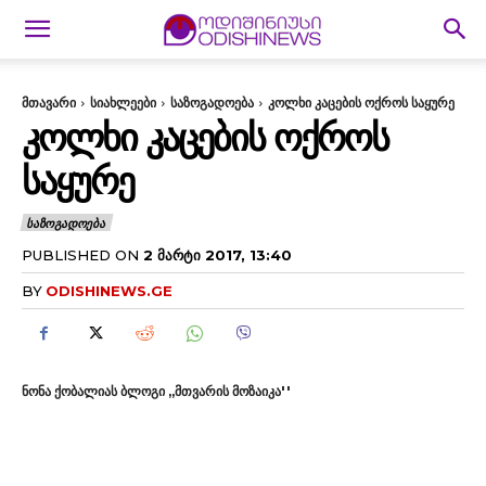
მთავარი
სიახლეები
საზოგადოება
კოლხი კაცების ოქროს საყურე
ᲙᲝᲚᲮᲘ ᲙᲐᲪᲔᲑᲘᲡ ᲝᲥᲠᲝᲡ
ᲡᲐᲧᲣᲠᲔ
ᲡᲐᲖᲝᲒᲐᲓᲝᲔᲑᲐ
PUBLISHED ON
2 ᲛᲐᲠᲢᲘ 2017, 13:40
BY
ODISHINEWS.GE
ნონა ქობალიას ბლოგი ,,მთვარის მოზაიკა''