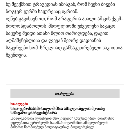
ნუ შევქმნით ტრაგედიას იმისგან, რომ ჩვენი ბიჭები
ზოგჯერ ყურში საყურესაც იყრიან.
იქნებ გავიხსენოთ, რომ არაფერია ახალი ამ ცის ქვეშ…
ბოლოსდაბოლოს მსოფლიოში უძველესი საკაცო
საყურე შვიდი ათასი წლით თარიღდება, დავით
აღმაშენებლისა და ლევან მეორე დადიანის
საყურეები ხომ სრულიად განსაკუთრებული საკითხია
ჩვენთვის.
ᲡᲘᲐᲮᲚᲔᲔᲑᲘ
ᲡᲘᲐᲮᲚᲔᲔᲑᲘ
ᲡᲐᲘᲐ-ᲔᲕᲠᲝᲡᲐᲡᲐᲛᲐᲠᲗᲚᲝᲛ ᲛᲖᲘᲐ ᲐᲛᲐᲦᲚᲝᲑᲔᲚᲘᲡ ᲛᲔᲝᲗᲮᲔ
ᲡᲐᲩᲘᲕᲐᲠᲘ ᲓᲐᲐᲠᲔᲒᲘᲡᲢᲠᲘᲠᲐ
„ახალგაზრდა იურისტთა ასოციაციის“ განცხადებით, ადამიანის
უფლებათა ევროპულმა სასამართლომ მზია ამაღლობელის
მიმართ წარმოებულ პოლიტიკურად მოტივირებულ...