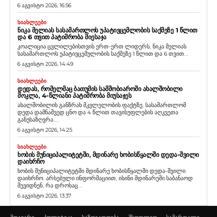
6 აგვისტო 2026, 16:56
ᲡᲘᲐᲮᲚᲔᲔᲑᲘ
ᲜᲘᲙᲐ ᲛᲔᲚᲘᲐᲡ ᲡᲐᲡᲐᲛᲐᲠᲗᲚᲝᲡ ᲣᲞᲐᲢᲘᲕᲪᲔᲛᲚᲝᲑᲘᲡ ᲡᲐᲥᲛᲔᲖᲔ 1 ᲬᲚᲘᲗ
ᲓᲐ 6 ᲗᲕᲘᲗ ᲞᲐᲢᲘᲛᲠᲝᲑᲐ ᲛᲘᲔᲡᲐᲯᲐ
კოალიცია ცვლილებისთვის ერთ-ერთ ლიდერს, ნიკა მელიას
სასამართლოს უპატივცემულობის საქმეზე 1 წლით და 6 თვით...
6 აგვისტო 2026, 14:49
ᲡᲘᲐᲮᲚᲔᲔᲑᲘ
ᲓᲔᲓᲐᲡ, ᲠᲝᲛᲔᲚᲛᲐᲪ ᲑᲐᲗᲣᲛᲘᲡ ᲡᲐᲛᲨᲝᲑᲘᲐᲠᲝᲨᲘ ᲐᲮᲐᲚᲨᲝᲑᲘᲚᲘ
ᲛᲝᲙᲚᲐ, 4-ᲬᲚᲘᲐᲜᲘ ᲞᲐᲢᲘᲛᲠᲝᲑᲐ ᲛᲘᲣᲡᲐᲯᲔᲡ
ახალშობილის განზრახ მკვლელობის ფაქტზე, სასამართლომ
დედა დამნაშვედ ცნო და 4 წლით თავისუფლების აღკვეთა
განუსაზღვრა....
6 აგვისტო 2026, 14:25
ᲡᲘᲐᲮᲚᲔᲔᲑᲘ
ᲮᲝᲑᲘᲡ ᲛᲣᲜᲘᲪᲘᲞᲐᲚᲘᲢᲔᲢᲨᲘ, ᲛᲓᲘᲜᲐᲠᲔ ᲮᲝᲑᲘᲡᲬᲧᲐᲚᲨᲘ ᲓᲔᲓᲐ-ᲨᲕᲘᲚᲘ
ᲓᲐᲘᲮᲠᲩᲝ
ხობის მუნიციპალიტეტში მდინარე ხობისწყალში დედა-შვილი
დაიხრჩო. არსებული ინფორმაციით, ისინი მდინარეში საბანაოდ
შევიდნენ, რა დროსაც...
6 აგვისტო 2026, 13:37