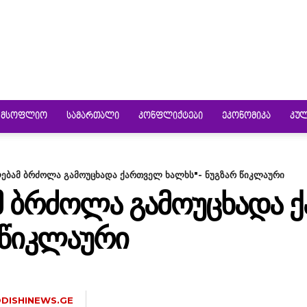
ᲛᲡᲝᲤᲚᲘᲝ
ᲡᲐᲛᲐᲠᲗᲐᲚᲘ
ᲙᲝᲜᲤᲚᲘᲥᲢᲔᲑᲘ
ᲔᲙᲝᲜᲝᲛᲘᲙᲐ
ᲙᲣ
ებამ ბრძოლა გამოუცხადა ქართველ ხალხს"- ნუგზარ წიკლაური
 ᲑᲠᲫᲝᲚᲐ ᲒᲐᲛᲝᲣᲪᲮᲐᲓᲐ 
 ᲬᲘᲙᲚᲐᲣᲠᲘ
DISHINEWS.GE