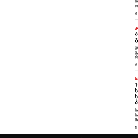
ი
ო
6
Კ
Ა
ვ
უ
რ
6
Ს
1
Ს
Ს
Პ
ს
ს
მ
5