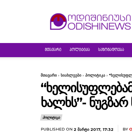
ODISHINEWS
ᲛᲗᲐᲕᲐᲠᲘ
ᲞᲝᲚᲘᲢᲘᲙᲐ
ᲡᲐᲖᲝᲒᲐᲓᲝᲔᲑᲐ
მთავარი
სიახლეები
პოლიტიკა
"ხელისუფლ
“ᲮᲔᲚᲘᲡᲣᲤᲚᲔᲑᲐᲛ
ᲮᲐᲚᲮᲡ”- ᲜᲣᲒᲖᲐᲠ
ᲞᲝᲚᲘᲢᲘᲙᲐ
PUBLISHED ON
BY
O
2 ᲛᲐᲠᲢᲘ 2017, 17:32