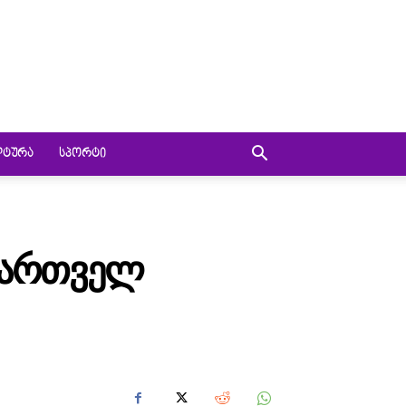
ᲚᲢᲣᲠᲐ
ᲡᲞᲝᲠᲢᲘ
ᲥᲐᲠᲗᲕᲔᲚ