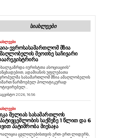
ᲡᲘᲐᲮᲚᲔᲔᲑᲘ
ᲘᲐᲮᲚᲔᲔᲑᲘ
ᲐᲘᲐ-ᲔᲕᲠᲝᲡᲐᲡᲐᲛᲐᲠᲗᲚᲝᲛ ᲛᲖᲘᲐ
ᲛᲐᲦᲚᲝᲑᲔᲚᲘᲡ ᲛᲔᲝᲗᲮᲔ ᲡᲐᲩᲘᲕᲐᲠᲘ
ᲓᲐᲐᲠᲔᲒᲘᲡᲢᲠᲘᲠᲐ
ახალგაზრდა იურისტთა ასოციაციის“
ანცხადებით, ადამიანის უფლებათა
ვროპულმა სასამართლომ მზია ამაღლობელის
იმართ წარმოებულ პოლიტიკურად
ოტივირებულ...
 აგვისტო 2026, 16:56
ᲘᲐᲮᲚᲔᲔᲑᲘ
ᲘᲙᲐ ᲛᲔᲚᲘᲐᲡ ᲡᲐᲡᲐᲛᲐᲠᲗᲚᲝᲡ
ᲞᲐᲢᲘᲕᲪᲔᲛᲚᲝᲑᲘᲡ ᲡᲐᲥᲛᲔᲖᲔ 1 ᲬᲚᲘᲗ ᲓᲐ 6
ᲕᲘᲗ ᲞᲐᲢᲘᲛᲠᲝᲑᲐ ᲛᲘᲔᲡᲐᲯᲐ
ოალიცია ცვლილებისთვის ერთ-ერთ ლიდერს,