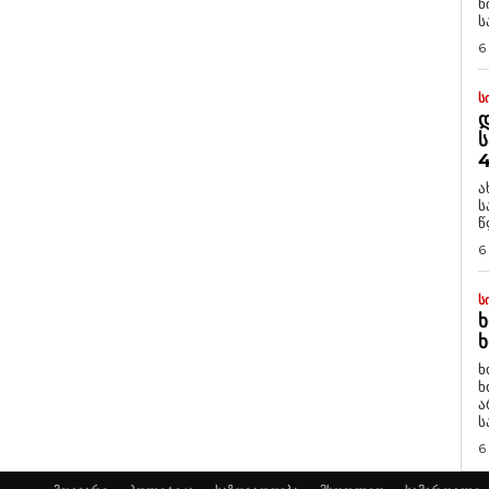
ნ
ს
6
Ს
Დ
Ს
4
ა
ს
წ
6
Ს
Ხ
Ხ
ხ
ხ
ა
ს
6