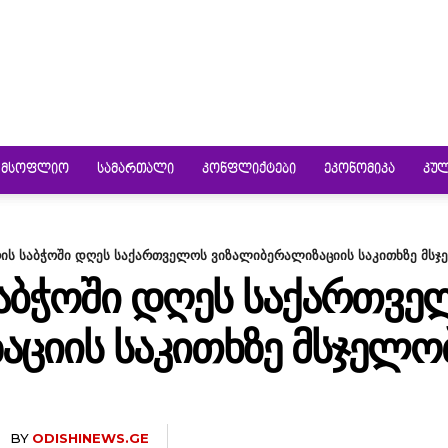
ᲛᲡᲝᲤᲚᲘᲝ
ᲡᲐᲛᲐᲠᲗᲐᲚᲘ
ᲙᲝᲜᲤᲚᲘᲥᲢᲔᲑᲘ
ᲔᲙᲝᲜᲝᲛᲘᲙᲐ
ᲙᲣ
ის საბჭოში დღეს საქართველოს ვიზალიბერალიზაციის საკითხზე მსჯ
ᲡᲐᲑᲭᲝᲨᲘ ᲓᲦᲔᲡ ᲡᲐᲥᲐᲠᲗᲕ
ᲪᲘᲘᲡ ᲡᲐᲙᲘᲗᲮᲖᲔ ᲛᲡᲯᲔᲚᲝ
BY
ODISHINEWS.GE