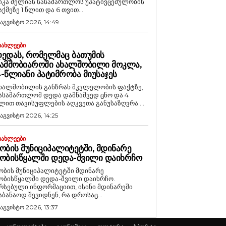
იკა მელიას სასამართლოს უპატივცემულობის
აქმეზე 1 წლით და 6 თვით...
 აგვისტო 2026, 14:49
ᲘᲐᲮᲚᲔᲔᲑᲘ
ᲔᲓᲐᲡ, ᲠᲝᲛᲔᲚᲛᲐᲪ ᲑᲐᲗᲣᲛᲘᲡ
ᲐᲛᲨᲝᲑᲘᲐᲠᲝᲨᲘ ᲐᲮᲐᲚᲨᲝᲑᲘᲚᲘ ᲛᲝᲙᲚᲐ,
-ᲬᲚᲘᲐᲜᲘ ᲞᲐᲢᲘᲛᲠᲝᲑᲐ ᲛᲘᲣᲡᲐᲯᲔᲡ
ხალშობილის განზრახ მკვლელობის ფაქტზე,
ასამართლომ დედა დამნაშვედ ცნო და 4
ლით თავისუფლების აღკვეთა განუსაზღვრა....
 აგვისტო 2026, 14:25
ᲘᲐᲮᲚᲔᲔᲑᲘ
ᲝᲑᲘᲡ ᲛᲣᲜᲘᲪᲘᲞᲐᲚᲘᲢᲔᲢᲨᲘ, ᲛᲓᲘᲜᲐᲠᲔ
ᲝᲑᲘᲡᲬᲧᲐᲚᲨᲘ ᲓᲔᲓᲐ-ᲨᲕᲘᲚᲘ ᲓᲐᲘᲮᲠᲩᲝ
ობის მუნიციპალიტეტში მდინარე
ობისწყალში დედა-შვილი დაიხრჩო.
რსებული ინფორმაციით, ისინი მდინარეში
აბანაოდ შევიდნენ, რა დროსაც...
 აგვისტო 2026, 13:37