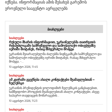
იქნება. ინფორმაციას ამის შესახებ გარემოს
ეროვნული სააგენტო ავრცელებს
ᲡᲘᲐᲮᲚᲔᲔᲑᲘ
ᲡᲘᲐᲮᲚᲔᲔᲑᲘ
ᲠᲣᲡᲣᲚᲘ ᲛᲮᲐᲠᲘᲡ ᲘᲜᲤᲝᲠᲛᲐᲪᲘᲘᲗ, ᲣᲙᲠᲐᲘᲜᲔᲚᲔᲑᲛᲐ ᲗᲐᲗᲠᲔᲗᲘᲡ
ᲠᲔᲡᲞᲣᲑᲚᲘᲙᲐᲨᲘ ᲡᲐᲛᲠᲔᲬᲕᲔᲚᲝ ᲓᲐ ᲡᲐᲛᲝᲥᲐᲚᲐᲥᲝ ᲝᲑᲘᲔᲥᲢᲔᲑᲖᲔ
ᲘᲔᲠᲘᲨᲘ ᲛᲘᲘᲢᲐᲜᲔᲡ, ᲠᲐᲡᲐᲪ ᲛᲡᲮᲕᲔᲠᲞᲚᲘ ᲛᲝᲰᲧᲕᲐ
უკრაინის შეიარაღებულმა ძალებმა ნიჟნეკამსკში სამრეწველო და
სამოქალაქო ობიექტებზე იერიში მიიტანეს, რასაც მსხვერპლი
მოჰყვა, -...
10 აგვისტო 2026, 11:45
ᲡᲘᲐᲮᲚᲔᲔᲑᲘ
ᲐᲛ ᲙᲕᲘᲠᲐᲨᲘ ᲒᲕᲔᲥᲜᲔᲑᲐ ᲐᲮᲐᲚᲘ ᲙᲝᲜᲢᲐᲥᲢᲔᲑᲘ ᲨᲣᲐᲛᲐᲕᲚᲔᲑᲗᲐᲜ –
ᲖᲔᲚᲔᲜᲡᲙᲘ
უკრაინის პრეზიდენტის ვოლოდიმირ ზელენსკის განცხადებით,
სამშვიდობო პროცესის შუამავლებთან ახალი კონტაქტები, ასევე
საჰაერო თავდაცვის მომარაგების...
10 აგვისტო 2026, 11:23
ᲡᲘᲐᲮᲚᲔᲔᲑᲘ