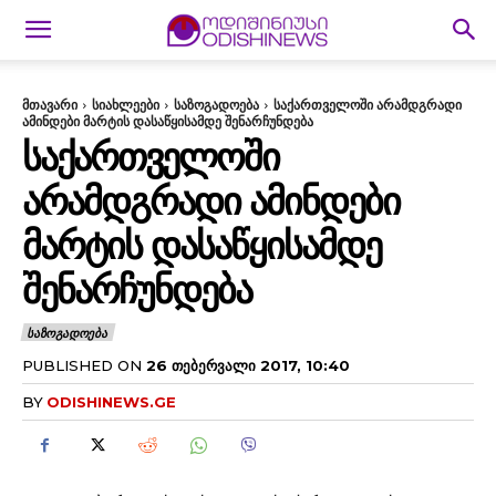
მთავარი
სიახლეები
საზოგადოება
საქართველოში არამდგრადი
ამინდები მარტის დასაწყისამდე შენარჩუნდება
ᲡᲐᲥᲐᲠᲗᲕᲔᲚᲝᲨᲘ
ᲐᲠᲐᲛᲓᲒᲠᲐᲓᲘ ᲐᲛᲘᲜᲓᲔᲑᲘ
ᲛᲐᲠᲢᲘᲡ ᲓᲐᲡᲐᲬᲧᲘᲡᲐᲛᲓᲔ
ᲨᲔᲜᲐᲠᲩᲣᲜᲓᲔᲑᲐ
ᲡᲐᲖᲝᲒᲐᲓᲝᲔᲑᲐ
PUBLISHED ON
26 ᲗᲔᲑᲔᲠᲕᲐᲚᲘ 2017, 10:40
BY
ODISHINEWS.GE