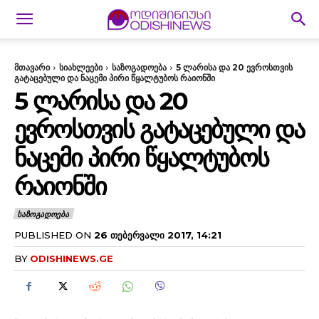
მთავარი
სიახლეები
საზოგადოება
5 ლარისა და 20 ევროსთვის
გატაცებული და ნაცემი პირი წყალტუბოს რაიონში
5 ᲚᲐᲠᲘᲡᲐ ᲓᲐ 20
ᲔᲕᲠᲝᲡᲗᲕᲘᲡ ᲒᲐᲢᲐᲪᲔᲑᲣᲚᲘ ᲓᲐ
ᲜᲐᲪᲔᲛᲘ ᲞᲘᲠᲘ ᲬᲧᲐᲚᲢᲣᲑᲝᲡ
ᲠᲐᲘᲝᲜᲨᲘ
ᲡᲐᲖᲝᲒᲐᲓᲝᲔᲑᲐ
PUBLISHED ON
26 ᲗᲔᲑᲔᲠᲕᲐᲚᲘ 2017, 14:21
BY
ODISHINEWS.GE