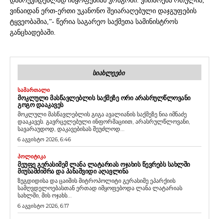
დამოუკიდებლად იმყოფებიან კონგოში. ვითარება რთულია,
ვინაიდან ერთ-ერთი უკანონო შეიარაღებული დაჯგუფების
ტყვეობაშია,”- წერია საგარეო საქმეთა სამინისტროს
განცხადებაში.
ᲡᲘᲐᲮᲚᲔᲔᲑᲘ
ᲡᲐᲛᲐᲠᲗᲐᲚᲘ
ᲛᲝᲙᲚᲣᲚᲘ ᲛᲐᲡᲬᲐᲕᲚᲔᲑᲚᲘᲡ ᲡᲐᲥᲛᲔᲖᲔ ᲝᲠᲘ ᲐᲠᲐᲡᲠᲣᲚᲬᲚᲝᲕᲐᲜᲘ
ᲒᲝᲒᲝ ᲓᲐᲐᲙᲐᲕᲔᲡ
მოკლული მასწავლებლის გიგა ავალიანის საქმეზე ნია იმნაძე
დააკავეს. გავრცელებული ინფორმაციით, არასრულწლოვანი,
სავარაუდოდ, დაკავებისას შეუძლოდ...
6 აგვისტო 2026, 6:46
ᲞᲝᲚᲘᲢᲘᲙᲐ
ᲛᲔᲣᲤᲔ ᲒᲔᲠᲐᲡᲘᲛᲔᲛ ᲚᲐᲜᲐ ᲚᲐᲢᲐᲠᲘᲐᲡ ᲝᲯᲐᲮᲘᲡ ᲬᲔᲕᲠᲔᲑᲡ ᲡᲐᲮᲚᲨᲘ
ᲛᲘᲣᲡᲐᲛᲫᲘᲛᲠᲐ ᲓᲐ ᲞᲐᲜᲐᲨᲕᲘᲓᲘ ᲐᲦᲐᲕᲚᲘᲜᲐ
ზუგდიდისა და ცაიშის მიტროპოლიტი გერასიმე ეპარქიის
სამღვდელოებასთან ერთად იმყოფებოდა ლანა ლატარიას
სახლში, მის ოჯახს...
6 აგვისტო 2026, 6:17