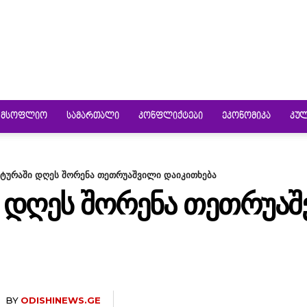
ᲛᲡᲝᲤᲚᲘᲝ
ᲡᲐᲛᲐᲠᲗᲐᲚᲘ
ᲙᲝᲜᲤᲚᲘᲥᲢᲔᲑᲘ
ᲔᲙᲝᲜᲝᲛᲘᲙᲐ
ᲙᲣ
ტურაში დღეს შორენა თეთრუაშვილი დაიკითხება
 ᲓᲦᲔᲡ ᲨᲝᲠᲔᲜᲐ ᲗᲔᲗᲠᲣᲐ
BY
ODISHINEWS.GE