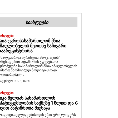
ᲡᲘᲐᲮᲚᲔᲔᲑᲘ
ᲘᲐᲮᲚᲔᲔᲑᲘ
ᲐᲘᲐ-ᲔᲕᲠᲝᲡᲐᲡᲐᲛᲐᲠᲗᲚᲝᲛ ᲛᲖᲘᲐ
ᲛᲐᲦᲚᲝᲑᲔᲚᲘᲡ ᲛᲔᲝᲗᲮᲔ ᲡᲐᲩᲘᲕᲐᲠᲘ
ᲓᲐᲐᲠᲔᲒᲘᲡᲢᲠᲘᲠᲐ
ახალგაზრდა იურისტთა ასოციაციის“
ანცხადებით, ადამიანის უფლებათა
ვროპულმა სასამართლომ მზია ამაღლობელის
იმართ წარმოებულ პოლიტიკურად
ოტივირებულ...
 აგვისტო 2026, 16:56
ᲘᲐᲮᲚᲔᲔᲑᲘ
ᲘᲙᲐ ᲛᲔᲚᲘᲐᲡ ᲡᲐᲡᲐᲛᲐᲠᲗᲚᲝᲡ
ᲞᲐᲢᲘᲕᲪᲔᲛᲚᲝᲑᲘᲡ ᲡᲐᲥᲛᲔᲖᲔ 1 ᲬᲚᲘᲗ ᲓᲐ 6
ᲕᲘᲗ ᲞᲐᲢᲘᲛᲠᲝᲑᲐ ᲛᲘᲔᲡᲐᲯᲐ
ოალიცია ცვლილებისთვის ერთ-ერთ ლიდერს,