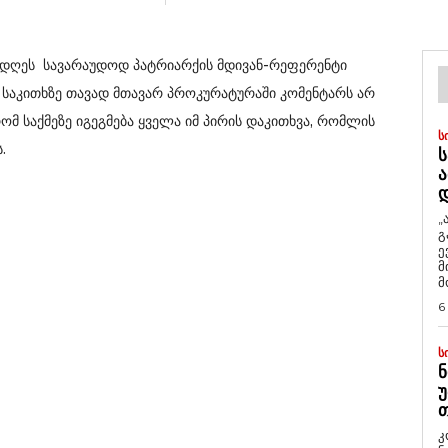
ში დღეს სავარაუდოდ პატრიარქის მდივან-რეფერენტი
 საკითხზე თავად მთავარ პროკურატურაში კომენტარს არ
რომ საქმეზე იგეგმება ყველა იმ პირის დაკითხვა, რომლის
Ს
.
Ს
Ა
„
გ
ე
მ
მ
6
Ს
Ნ
Უ
Თ
კ