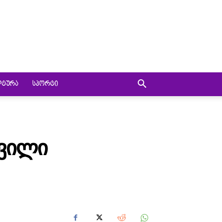
ᲚᲢᲣᲠᲐ
ᲡᲞᲝᲠᲢᲘ
ᲨᲕᲘᲚᲘ