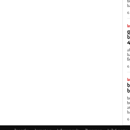
ნ
ს
6
Ს
Დ
Ს
4
ა
ს
წ
6
Ს
Ხ
Ხ
ხ
ხ
ა
ს
6