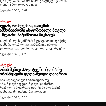
იკა მელიას სასამართლოს უპატივცემულობის
აქმეზე 1 წლით და 6 თვით...
 აგვისტო 2026, 14:49
ᲘᲐᲮᲚᲔᲔᲑᲘ
ᲔᲓᲐᲡ, ᲠᲝᲛᲔᲚᲛᲐᲪ ᲑᲐᲗᲣᲛᲘᲡ
ᲐᲛᲨᲝᲑᲘᲐᲠᲝᲨᲘ ᲐᲮᲐᲚᲨᲝᲑᲘᲚᲘ ᲛᲝᲙᲚᲐ,
-ᲬᲚᲘᲐᲜᲘ ᲞᲐᲢᲘᲛᲠᲝᲑᲐ ᲛᲘᲣᲡᲐᲯᲔᲡ
ხალშობილის განზრახ მკვლელობის ფაქტზე,
ასამართლომ დედა დამნაშვედ ცნო და 4
ლით თავისუფლების აღკვეთა განუსაზღვრა....
 აგვისტო 2026, 14:25
ᲘᲐᲮᲚᲔᲔᲑᲘ
ᲝᲑᲘᲡ ᲛᲣᲜᲘᲪᲘᲞᲐᲚᲘᲢᲔᲢᲨᲘ, ᲛᲓᲘᲜᲐᲠᲔ
ᲝᲑᲘᲡᲬᲧᲐᲚᲨᲘ ᲓᲔᲓᲐ-ᲨᲕᲘᲚᲘ ᲓᲐᲘᲮᲠᲩᲝ
ობის მუნიციპალიტეტში მდინარე
ობისწყალში დედა-შვილი დაიხრჩო.
რსებული ინფორმაციით, ისინი მდინარეში
აბანაოდ შევიდნენ, რა დროსაც...
 აგვისტო 2026, 13:37