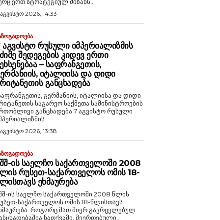
ერც ერთ სტრატეგიულ მიზანს...
 აგვისტო 2026, 14:33
ᲐᲖᲝᲒᲐᲓᲝᲔᲑᲐ
 ᲐᲒᲕᲘᲡᲢᲝ ᲠᲣᲡᲣᲚᲘ ᲘᲛᲞᲔᲠᲘᲐᲚᲘᲖᲛᲘᲡ
ᲫᲘᲛᲔ ᲨᲔᲓᲔᲒᲔᲑᲘᲡ ᲙᲘᲓᲔᲕ ᲔᲠᲗᲘ
ᲔᲮᲡᲔᲜᲔᲑᲐᲐ – ᲡᲐᲤᲠᲐᲜᲒᲔᲗᲘᲡ,
ᲔᲠᲛᲐᲜᲘᲘᲡ, ᲘᲢᲐᲚᲘᲘᲡᲐ ᲓᲐ ᲓᲘᲓᲘ
ᲠᲘᲢᲐᲜᲔᲗᲘᲡ ᲒᲐᲜᲪᲮᲐᲓᲔᲑᲐ
საფრანგეთის, გერმანიის, იტალიისა და დიდი
რიტანეთის საგარეო საქმეთა სამინისტროების
რთობლივი განცხადება 7 აგვისტო რუსული
მპერიალიზმის...
 აგვისტო 2026, 13:38
ᲐᲖᲝᲒᲐᲓᲝᲔᲑᲐ
ᲨᲨ-ᲘᲡ ᲡᲐᲔᲚᲩᲝ ᲡᲐᲥᲐᲠᲗᲕᲔᲚᲝᲨᲘ 2008
ᲚᲘᲡ ᲠᲣᲡᲔᲗ-ᲡᲐᲥᲐᲠᲗᲕᲔᲚᲝᲡ ᲝᲛᲘᲡ 18-
ᲚᲘᲡᲗᲐᲕᲡ ᲔᲮᲛᲐᲣᲠᲔᲑᲐ
შშ-ის საელჩო საქართველოში 2008 წლის
უსეთ-საქართველოს ომის 18-წლისთავს
რება. როგორც მათ მიერ გავრცელებულ
ანცხადებაშია ნათქვამი, შეერთებული...