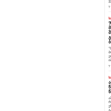
ვ
7
Ს
7
Მ
Შ
Გ
Ბ
“
ბ
ე
ი
7
Ს
Ა
Წ
Წ
ა
რ
ეხმაუ
გ