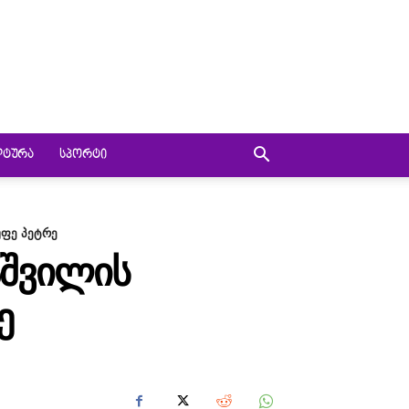
ᲚᲢᲣᲠᲐ
ᲡᲞᲝᲠᲢᲘ
უფე პეტრე
ᲐᲨᲕᲘᲚᲘᲡ
Ე