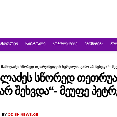
ᲛᲡᲝᲤᲚᲘᲝ
ᲡᲐᲛᲐᲠᲗᲐᲚᲘ
ᲙᲝᲜᲤᲚᲘᲥᲢᲔᲑᲘ
ᲔᲙᲝᲜᲝᲛᲘᲙᲐ
ᲙᲣ
 მამალაძეს სწორედ თეთრუაშვილის სურვილის გამო არ შეხვდა“- მე
ᲛᲐᲚᲐᲫᲔᲡ ᲡᲬᲝᲠᲔᲓ ᲗᲔᲗᲠᲣ
ᲐᲠ ᲨᲔᲮᲕᲓᲐ“- ᲛᲔᲣᲤᲔ ᲞᲔᲢᲠ
BY
ODISHINEWS.GE