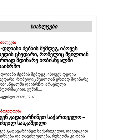
ᲡᲘᲐᲮᲚᲔᲔᲑᲘ
ᲘᲐᲮᲚᲔᲔᲑᲘ
-ᲓᲦᲘᲐᲜᲘ ᲫᲔᲑᲜᲘᲡ ᲨᲔᲛᲓᲔᲒ, ᲘᲞᲝᲕᲔᲡ
ᲔᲓᲘᲡ ᲪᲮᲔᲓᲐᲠᲘ, ᲠᲝᲛᲔᲚᲘᲪ ᲨᲕᲘᲚᲗᲐᲜ
ᲠᲗᲐᲓ ᲛᲓᲘᲜᲐᲠᲔ ᲮᲝᲑᲘᲡᲬᲧᲐᲚᲨᲘ
ᲓᲐᲘᲮᲠᲩᲝ
-დღიანი ძებნის შემდეგ, იპოვეს დედის
ხედარი, რომელიც შვილთან ერთად მდინარე
ობისწყალში დაიხრჩო. არსებული
ნფორმაციით, გუშინ,...
 აგვისტო 2026, 17:41
ᲐᲖᲝᲒᲐᲓᲝᲔᲑᲐ
ᲕᲔᲜ ᲒᲐᲓᲐᲕᲐᲠᲩᲘᲜᲔᲗ ᲡᲐᲥᲐᲠᲗᲕᲔᲚᲝ –
ᲘᲮᲔᲘᲚ ᲡᲐᲐᲙᲐᲨᲕᲘᲚᲘ
ვენ გადავარჩინეთ საქართველო, დავიცავით
ირსება და თავისუფლება, რუსეთმა კი ომის